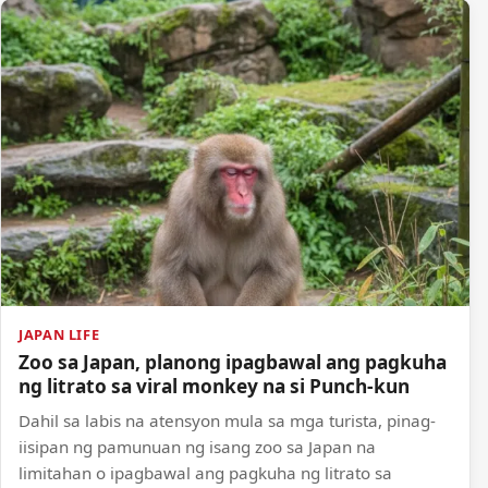
JAPAN LIFE
Zoo sa Japan, planong ipagbawal ang pagkuha
ng litrato sa viral monkey na si Punch-kun
Dahil sa labis na atensyon mula sa mga turista, pinag-
iisipan ng pamunuan ng isang zoo sa Japan na
limitahan o ipagbawal ang pagkuha ng litrato sa