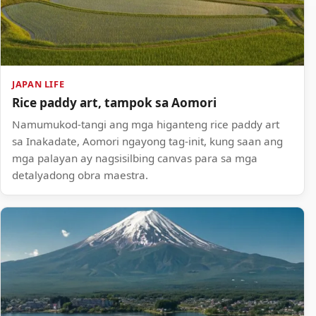
JAPAN LIFE
Rice paddy art, tampok sa Aomori
Namumukod-tangi ang mga higanteng rice paddy art
sa Inakadate, Aomori ngayong tag-init, kung saan ang
mga palayan ay nagsisilbing canvas para sa mga
detalyadong obra maestra.