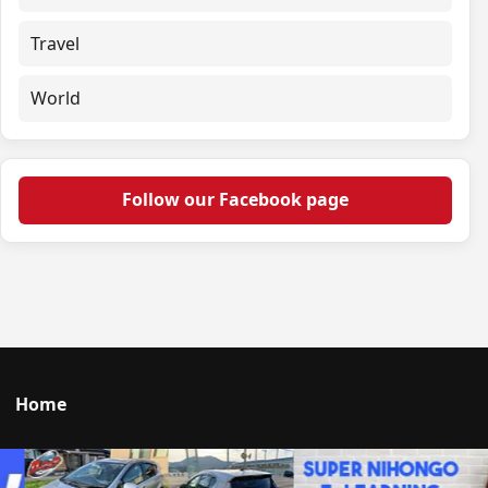
Travel
World
Follow our Facebook page
Home
Talk to us