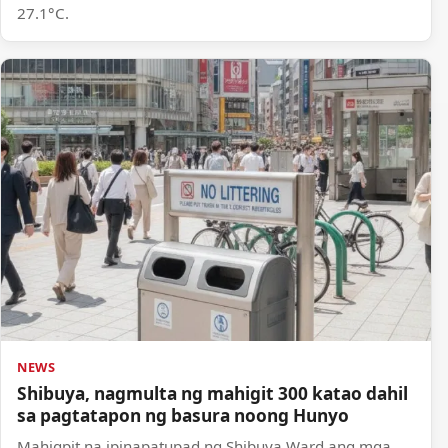
27.1°C.
NEWS
Shibuya, nagmulta ng mahigit 300 katao dahil
sa pagtatapon ng basura noong Hunyo
Mahigpit na ipinapatupad ng Shibuya Ward ang mga