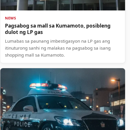
NEWS
Pagsabog sa mall sa Kumamoto, posibleng
dulot ng LP gas
Lumabas sa paunang imbestigasyon na LP gas ang
itinuturong sanhi ng malakas na pagsabog sa isang
shopping mall sa Kumamoto.