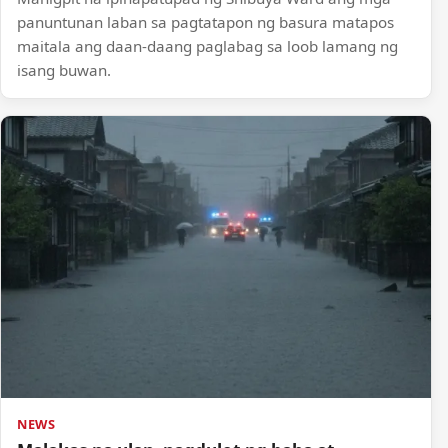
panuntunan laban sa pagtatapon ng basura matapos
maitala ang daan-daang paglabag sa loob lamang ng
isang buwan.
NEWS