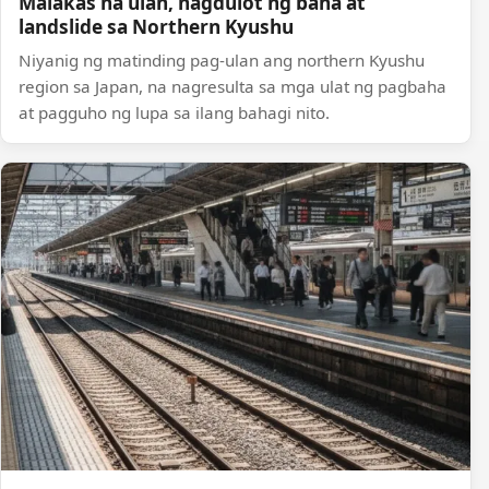
Malakas na ulan, nagdulot ng baha at
landslide sa Northern Kyushu
Niyanig ng matinding pag-ulan ang northern Kyushu
region sa Japan, na nagresulta sa mga ulat ng pagbaha
at pagguho ng lupa sa ilang bahagi nito.