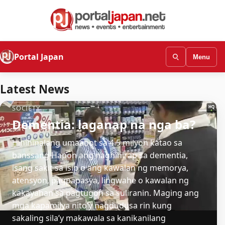
Portal Japan
Menu
Latest News
SOCIETY
Dementia: laganap na nga ba?
Hinihinalang umaabot sa 4.5 milyon katao sa
banssang Hapon ang naghihirap sa dementia,
isang sakit sa isip o ang kawalan ng memorya,
atensyon, pagpapasya, lingwahe o kawalan ng
kakayahan sa pagtugon sa suliranin. Maging ang
mga kapamilya nito’y nagdudusa rin kung
sakaling sila’y makawala sa kanikanilang