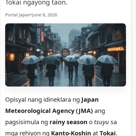
Tokai ngayong taon.
Portal Japan
•
June 8, 2026
Opisyal nang idineklara ng
Japan
Meteorological Agency (JMA)
ang
pagsisimula ng
rainy season
o
tsuyu
sa
mga rehiyon ng
Kanto-Koshin
at
Tokai
.