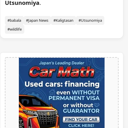
Utsunomiya
.
#babala
#Japan News
#Kaligtasan
#Utsunomiya
#wildlife