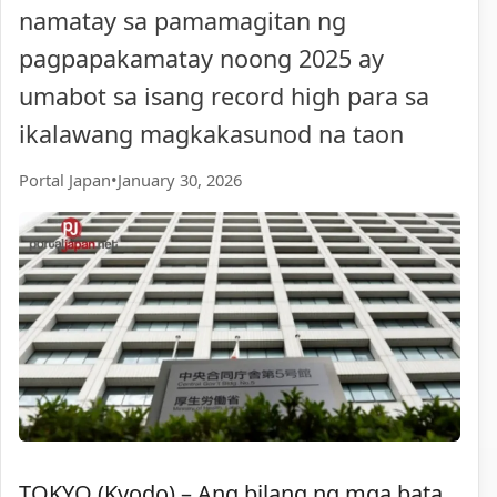
namatay sa pamamagitan ng
pagpapakamatay noong 2025 ay
umabot sa isang record high para sa
ikalawang magkakasunod na taon
Portal Japan
•
January 30, 2026
TOKYO (Kyodo) – Ang bilang ng mga bata