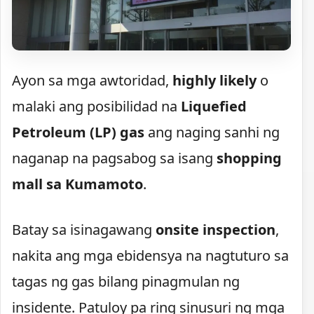
Ayon sa mga awtoridad,
highly likely
o
malaki ang posibilidad na
Liquefied
Petroleum (LP) gas
ang naging sanhi ng
naganap na pagsabog sa isang
shopping
mall sa Kumamoto
.
Batay sa isinagawang
onsite inspection
,
nakita ang mga ebidensya na nagtuturo sa
tagas ng gas bilang pinagmulan ng
insidente. Patuloy pa ring sinusuri ng mga