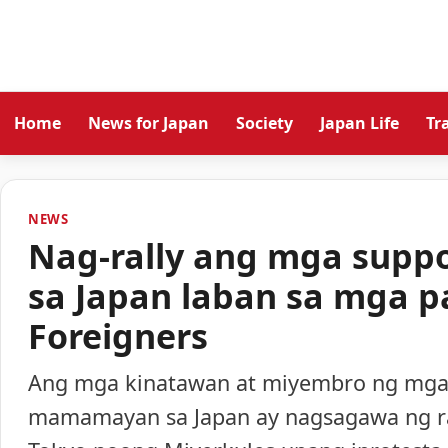
Home
News for Japan
Society
Japan Life
Tr
NEWS
Nag-rally ang mga suppo
sa Japan laban sa mga p
Foreigners
Ang mga kinatawan at miyembro ng mga
mamamayan sa Japan ay nagsagawa ng ral