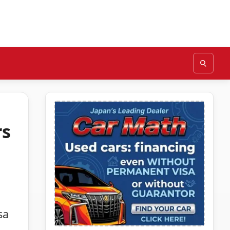
rs
sa