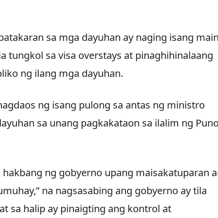
patakaran sa mga dayuhan ay naging isang main
a tungkol sa visa overstays at pinaghihinalaang
iko ng ilang mga dayuhan.
agdaos ng isang pulong sa antas ng ministro
dayuhan sa unang pagkakataon sa ilalim ng Pun
a hakbang ng gobyerno upang maisakatuparan 
muhay,” na nagsasabing ang gobyerno ay tila
sa halip ay pinaigting ang kontrol at