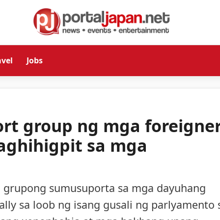
avel
Jobs
rt group ng mga foreigne
aghihigpit sa mga
 grupong sumusuporta sa mga dayuhang
ly sa loob ng isang gusali ng parlyamento 