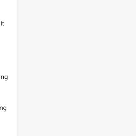
it
ong
ang