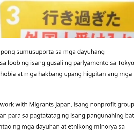
upong sumusuporta sa mga dayuhang
a loob ng isang gusali ng parlyamento sa Toky
phobia at mga hakbang upang higpitan ang mga
work with Migrants Japan, isang nonprofit group
n para sa pagtatatag ng isang pangunahing ba
ntao ng mga dayuhan at etnikong minorya sa