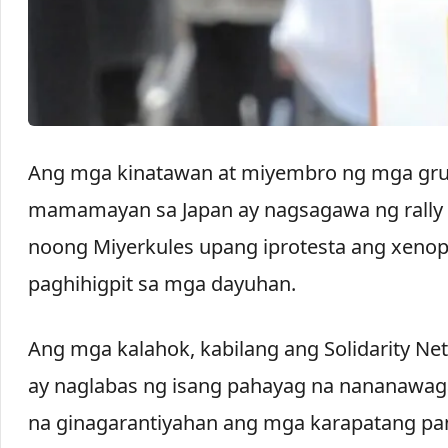
Ang mga kinatawan at miyembro ng mga gr
mamamayan sa Japan ay nagsagawa ng rally s
noong Miyerkules upang iprotesta ang xeno
paghihigpit sa mga dayuhan.
Ang mga kalahok, kabilang ang Solidarity Net
ay naglabas ng isang pahayag na nananawaga
na ginagarantiyahan ang mga karapatang pa