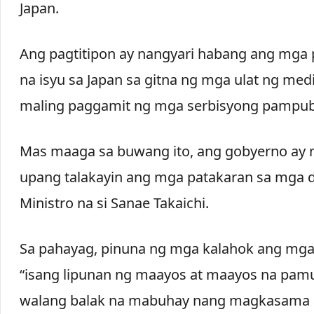
Japan.
Ang pagtitipon ay nangyari habang ang mga 
na isyu sa Japan sa gitna ng mga ulat ng medi
maling paggamit ng mga serbisyong pampubl
Mas maaga sa buwang ito, ang gobyerno ay n
upang talakayin ang mga patakaran sa mga 
Ministro na si Sanae Takaichi.
Sa pahayag, pinuna ng mga kalahok ang mg
“isang lipunan ng maayos at maayos na pamu
walang balak na mabuhay nang magkasama at 