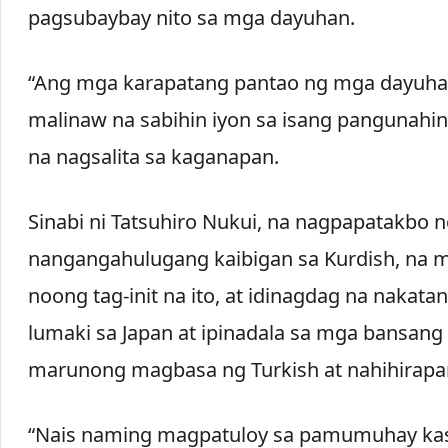
pagsubaybay nito sa mga dayuhan.
“Ang mga karapatang pantao ng mga dayuhan 
malinaw na sabihin iyon sa isang pangunahin
na nagsalita sa kaganapan.
Sinabi ni Tatsuhiro Nukui, na nagpapatakbo n
nangangahulugang kaibigan sa Kurdish, na m
noong tag-init na ito, at idinagdag na nak
lumaki sa Japan at ipinadala sa mga bansan
marunong magbasa ng Turkish at nahihirapan
“Nais naming magpatuloy sa pamumuhay kasa