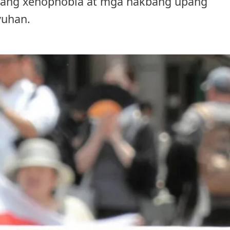
a ang xenophobia at mga hakbang upang
yuhan.