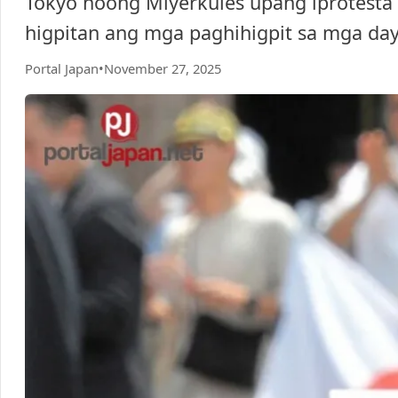
Tokyo noong Miyerkules upang iprotest
higpitan ang mga paghihigpit sa mga da
Portal Japan
•
November 27, 2025