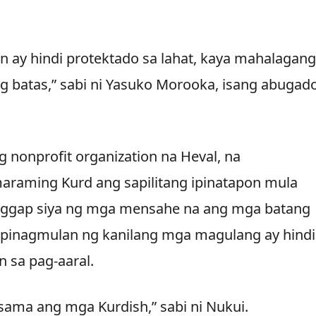
ay hindi protektado sa lahat, kaya mahalagang
g batas,” sabi ni Yasuko Morooka, isang abugado
g nonprofit organization na Heval, na
araming Kurd ang sapilitang ipinatapon mula
atanggap siya ng mga mensahe na ang mga batang
g pinagmulan ng kanilang mga magulang ay hindi
 sa pag-aaral.
ma ang mga Kurdish,” sabi ni Nukui.