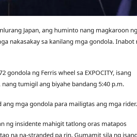
 kanlurang Japan, ang huminto nang magkaroon n
ga nakasakay sa kanilang mga gondola. Inabot 
2 gondola ng Ferris wheel sa EXPOCITY, isang
, nang tumigil ang biyahe bandang 5:40 p.m.
d ang mga gondola para mailigtas ang mga rider.
 ng insidente mahigit tatlong oras matapos
tao na na-stranded pa rin. Gumamit sila ng isan