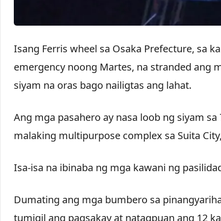
Isang Ferris wheel sa Osaka Prefecture, sa
emergency noong Martes, na stranded ang m
siyam na oras bago nailigtas ang lahat.
Ang mga pasahero ay nasa loob ng siyam sa 7
malaking multipurpose complex sa Suita City
Isa-isa na ibinaba ng mga kawani ng pasilida
Dumating ang mga bumbero sa pinangyarihan
tumigil ang pagsakay at natagpuan ang 12 ka