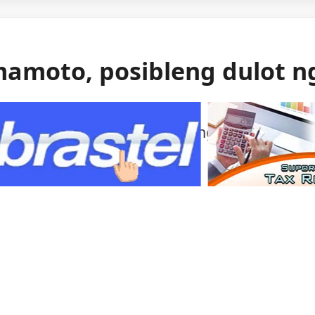
mamoto, posibleng dulot n
 gas ang itinuturong sanhi ng malakas na
mamoto.