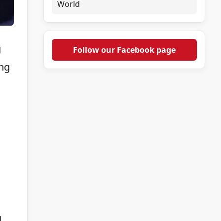
World
g
Follow our Facebook page
ng
g