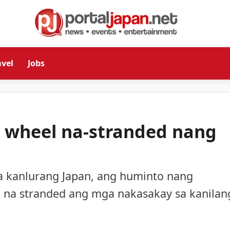
avel
Jobs
s wheel na-stranded nang
sa kanlurang Japan, ang huminto nang
na stranded ang mga nakasakay sa kanilan