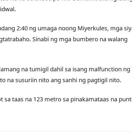
idwal.
 bandang 2:40 ng umaga noong Miyerkules, mga si
agtatrabaho. Sinabi ng mga bumbero na walang
lamang na tumigil dahil sa isang malfunction ng
to na susuriin nito ang sanhi ng pagtigil nito.
 sa taas na 123 metro sa pinakamataas na punt