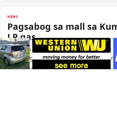
NEWS
Pagsabog sa mall sa Ku
LP gas
Lumabas sa paunang imbestigasyon na LP
pagsabog sa isang shopping mall sa Ku
Portal Japan
•
August 6, 2026