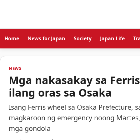
Home
News for Japan
Society
Japan Life
Tr
NEWS
Mga nakasakay sa Ferri
ilang oras sa Osaka
Isang Ferris wheel sa Osaka Prefecture, 
magkaroon ng emergency noong Martes, 
mga gondola