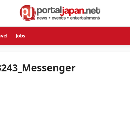
avel
Jobs
3243_Messenger