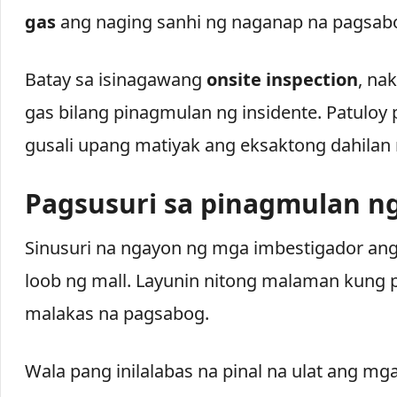
gas
ang naging sanhi ng naganap na pagsab
Batay sa isinagawang
onsite inspection
, na
gas bilang pinagmulan ng insidente. Patuloy 
gusali upang matiyak ang eksaktong dahilan
Pagsusuri sa pinagmulan n
Sinusuri na ngayon ng mga imbestigador a
loob ng mall. Layunin nitong malaman kung
malakas na pagsabog.
Wala pang inilalabas na pinal na ulat ang mg