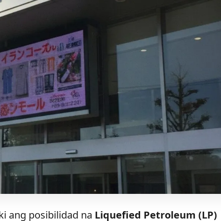
i ang posibilidad na
Liquefied Petroleum (LP)