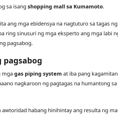
og sa isang
shopping mall sa Kumamoto
.
kita ang mga ebidensya na nagtuturo sa tagas ng
pa ring sinusuri ng mga eksperto ang mga labi n
 ng pagsabog.
g pagsabog
ng mga
gas piping system
at iba pang kagamitan
 paano nagkaroon ng pagtagas na humantong sa
a awtoridad habang hinihintay ang resulta ng ma