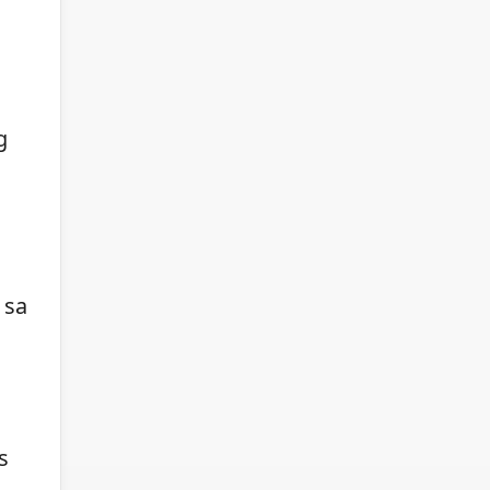
g
 sa
s