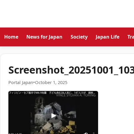
Home
News for Japan
Society
Japan Life
Tr
Screenshot_20251001_10
Portal Japan
•
October 1, 2025