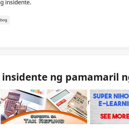
g insidente.
abog
g insidente ng pamamaril 
ng mga awtoridad sa isang bihirang insident