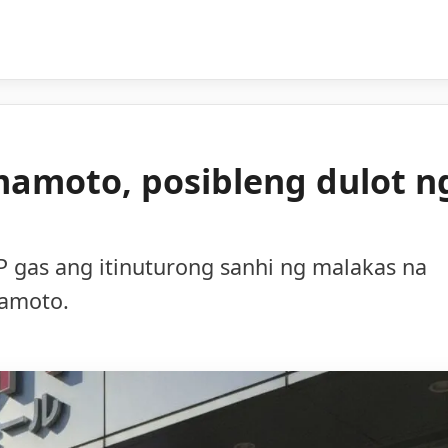
mamoto, posibleng dulot n
 gas ang itinuturong sanhi ng malakas na
mamoto.