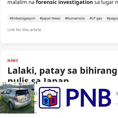
malalim na
forensic investigation
sa lugar n
#Imbestigasyon
#Japan News
#Kumamoto
#LP gas
#pags
Link for this article
NEWS
Lalaki, patay sa bihiran
pulis sa Japan
Isang lalaki ang nasawi matapos barilin 
ng paggamit ng baril ng pulisya sa Japan.
Portal Japan
•
August 6, 2026