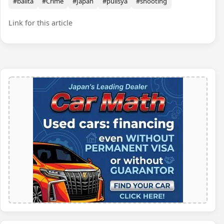
#balita
#Crime
#Japan
#pulisya
#shooting
Link for this article