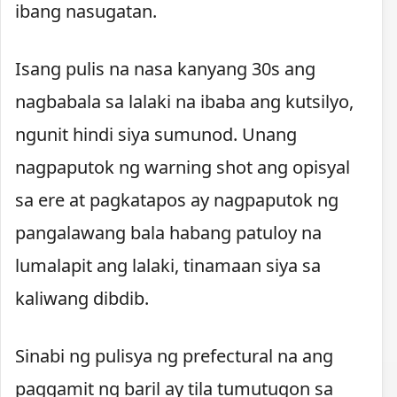
ibang nasugatan.
Isang pulis na nasa kanyang 30s ang
nagbabala sa lalaki na ibaba ang kutsilyo,
ngunit hindi siya sumunod. Unang
nagpaputok ng warning shot ang opisyal
sa ere at pagkatapos ay nagpaputok ng
pangalawang bala habang patuloy na
lumalapit ang lalaki, tinamaan siya sa
kaliwang dibdib.
Sinabi ng pulisya ng prefectural na ang
paggamit ng baril ay tila tumutugon sa