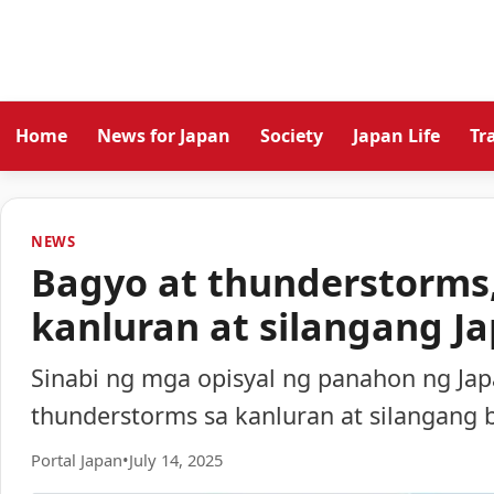
Home
News for Japan
Society
Japan Life
Tr
NEWS
Bagyo at thunderstorms
kanluran at silangang 
Sinabi ng mga opisyal ng panahon ng J
thunderstorms sa kanluran at silangang
Portal Japan
•
July 14, 2025