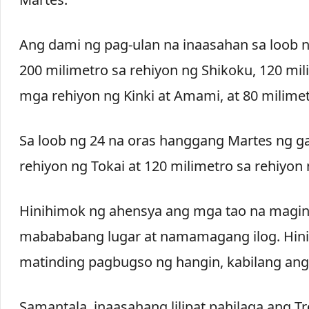
Ang dami ng pag-ulan na inaasahan sa loob 
200 milimetro sa rehiyon ng Shikoku, 120 mi
mga rehiyon ng Kinki at Amami, at 80 milime
Sa loob ng 24 na oras hanggang Martes ng ga
rehiyon ng Tokai at 120 milimetro sa rehiyon 
Hinihimok ng ahensya ang mga tao na maging
mabababang lugar at namamagang ilog. Hinihi
matinding pagbugso ng hangin, kabilang an
Samantala, inaasahang lilipat pahilaga ang T