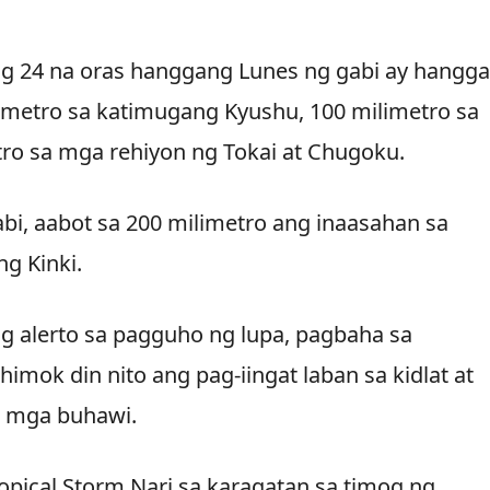
ng 24 na oras hanggang Lunes ng gabi ay hangg
limetro sa katimugang Kyushu, 100 milimetro sa
tro sa mga rehiyon ng Tokai at Chugoku.
bi, aabot sa 200 milimetro ang inaasahan sa
ng Kinki.
 alerto sa pagguho ng lupa, pagbaha sa
mok din nito ang pag-iingat laban sa kidlat at
g mga buhawi.
ropical Storm Nari sa karagatan sa timog ng