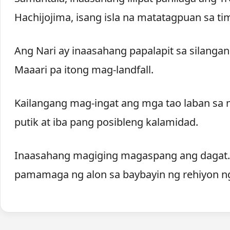
Hachijojima, isang isla na matatagpuan sa t
Ang Nari ay inaasahang papalapit sa silanga
Maaari pa itong mag-landfall.
Kailangang mag-ingat ang mga tao laban sa 
putik at iba pang posibleng kalamidad.
Inaasahang magiging magaspang ang dagat. 
pamamaga ng alon sa baybayin ng rehiyon ng