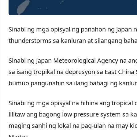
Sinabi ng mga opisyal ng panahon ng Japan
thunderstorms sa kanluran at silangang bah
Sinabi ng Japan Meteorological Agency na a
sa isang tropikal na depresyon sa East China
bumuo pangunahin sa ilang bahagi ng kanlur
Sinabi ng mga opisyal na hihina ang tropica
lilitaw ang bagong low pressure system sa k
maging sanhi ng lokal na pag-ulan na may ki
Martes.