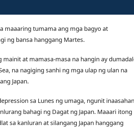
 na maaaring tumama ang mga bagyo at
agi ng bansa hanggang Martes.
ng mainit at mamasa-masa na hangin ay dumadal
 Sea, na nagiging sanhi ng mga ulap ng ulan na
ang Japan.
l depression sa Lunes ng umaga, ngunit inaasaha
anlurang bahagi ng Dagat ng Japan. Maaari itong
dlat sa kanluran at silangang Japan hanggang