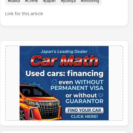
#balita
#Crime
#Japan
#pulisya
#shooting
Link for this article