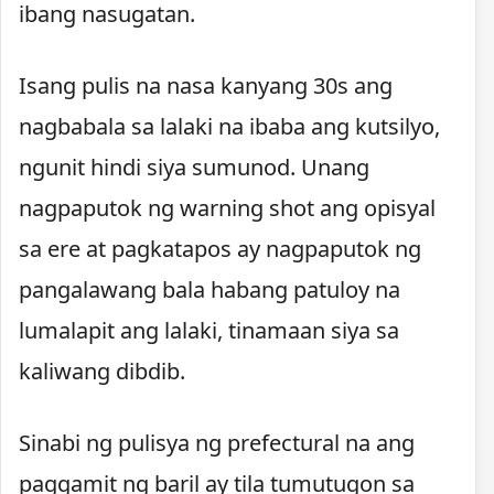
ibang nasugatan.
Isang pulis na nasa kanyang 30s ang
nagbabala sa lalaki na ibaba ang kutsilyo,
ngunit hindi siya sumunod. Unang
nagpaputok ng warning shot ang opisyal
sa ere at pagkatapos ay nagpaputok ng
pangalawang bala habang patuloy na
lumalapit ang lalaki, tinamaan siya sa
kaliwang dibdib.
Sinabi ng pulisya ng prefectural na ang
paggamit ng baril ay tila tumutugon sa