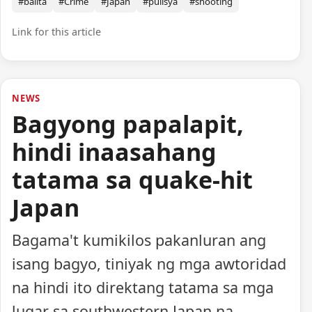
#balita
#Crime
#Japan
#pulisya
#shooting
Link for this article
NEWS
Bagyong papalapit,
hindi inaasahang
tatama sa quake-hit
Japan
Bagama't kumikilos pakanluran ang
isang bagyo, tiniyak ng mga awtoridad
na hindi ito direktang tatama sa mga
lugar sa southwestern Japan na