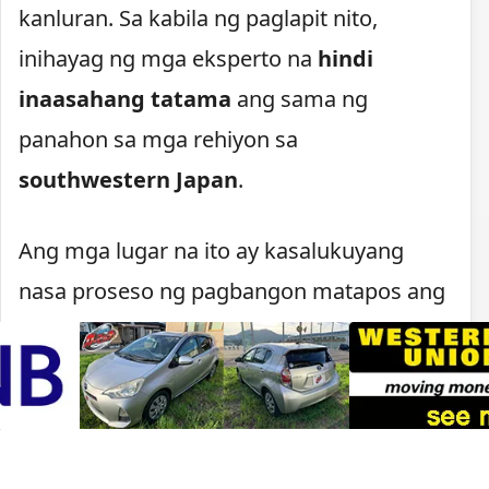
kanluran. Sa kabila ng paglapit nito,
inihayag ng mga eksperto na
hindi
inaasahang tatama
ang sama ng
panahon sa mga rehiyon sa
southwestern Japan
.
Ang mga lugar na ito ay kasalukuyang
nasa proseso ng pagbangon matapos ang
naganap na
malakas na lindol
kamakailan. Dahil sa pinsalang dulot ng
pagyanig, naging prayoridad ng
pamahalaan ang pagtiyak na hindi na