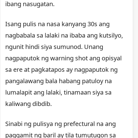
ibang nasugatan.
Isang pulis na nasa kanyang 30s ang
nagbabala sa lalaki na ibaba ang kutsilyo,
ngunit hindi siya sumunod. Unang
nagpaputok ng warning shot ang opisyal
sa ere at pagkatapos ay nagpaputok ng
pangalawang bala habang patuloy na
lumalapit ang lalaki, tinamaan siya sa
kaliwang dibdib.
Sinabi ng pulisya ng prefectural na ang
paggamit ng baril ay tila tumutugon sa