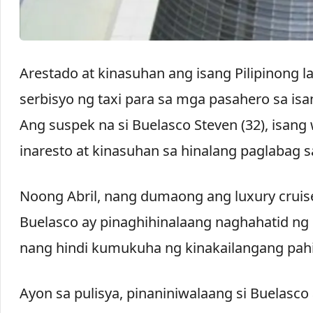
Arestado at kinasuhan ang isang Pilipinong l
serbisyo ng taxi para sa mga pasahero sa isan
Ang suspek na si Buelasco Steven (32), isang 
inaresto at kinasuhan sa hinalang paglabag 
Noong Abril, nang dumaong ang luxury cruise
Buelasco ay pinaghihinalaang naghahatid n
nang hindi kumukuha ng kinakailangang pahi
Ayon sa pulisya, pinaniniwalaang si Buelasc