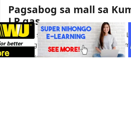
Pagsabog sa mall sa Ku
LP gas
Lumabas sa paunang imbestigasyon na LP
pagsabog sa isang shopping mall sa Ku
Portal Japan
•
August 6, 2026