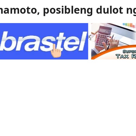
mamoto, posibleng dulot n
 gas ang itinuturong sanhi ng malakas na
mamoto.