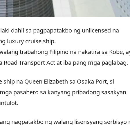
alaki dahil sa pagpapatakbo ng unlicensed na
g luxury cruise ship.
walang trabahong Filipino na nakatira sa Kobe, a
sa Road Transport Act at iba pang mga paglabag.
 ship na Queen Elizabeth sa Osaka Port, si
g mga pasahero sa kanyang pribadong sasakyan
ntulot.
o ang nagpatakbo ng walang lisensyang serbisyo 