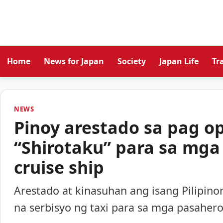
Home
News for Japan
Society
Japan Life
Tr
NEWS
Pinoy arestado sa pag op
“Shirotaku” para sa mga
cruise ship
Arestado at kinasuhan ang isang Pilipino
na serbisyo ng taxi para sa mga pasahero 