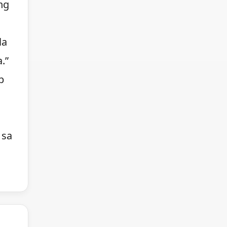
ng
la
.”
p
 sa