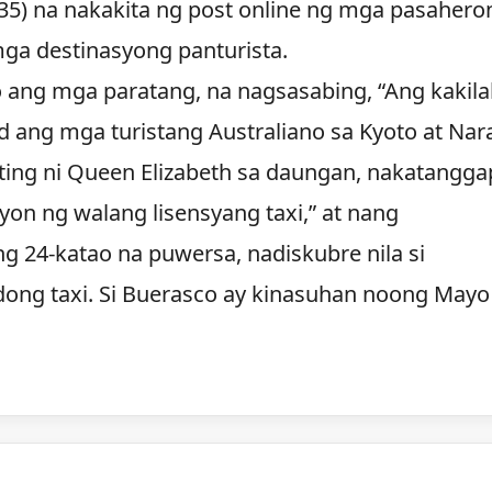
 (35) na nakakita ng post online ng mga pasahero
ga destinasyong panturista.
o ang mga paratang, na nagsasabing, “Ang kakila
d ang mga turistang Australiano sa Kyoto at Nara
ating ni Queen Elizabeth sa daungan, nakatangga
on ng walang lisensyang taxi,” at nang
 24-katao na puwersa, nadiskubre nila si
dong taxi. Si Buerasco ay kinasuhan noong Mayo