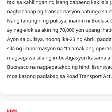
taxi sa kahilingan ng isang babaeng kakilala
naghahanap ng transportasyon patungo sa m
Nang tanungin ng pulisya, inamin ni Buelasc
ay nag-alok sa akin ng 70,000 yen upang ihati
Ayon sa pulisya, noong ika-23 ng Abril, pagd
sila ng impormasyon na “talamak ang operasy
magsagawa sila ng imbestigasyon kasama ang
Buerasco na nagpapatakbo ng hindi lisensya
mga kasong paglabag sa Road Transport Act.
NEWS