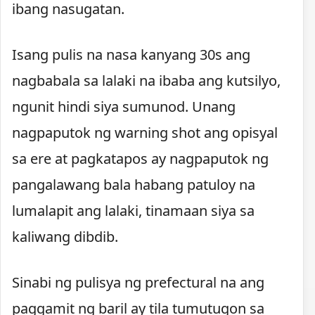
ibang nasugatan.
Isang pulis na nasa kanyang 30s ang
nagbabala sa lalaki na ibaba ang kutsilyo,
ngunit hindi siya sumunod. Unang
nagpaputok ng warning shot ang opisyal
sa ere at pagkatapos ay nagpaputok ng
pangalawang bala habang patuloy na
lumalapit ang lalaki, tinamaan siya sa
kaliwang dibdib.
Sinabi ng pulisya ng prefectural na ang
paggamit ng baril ay tila tumutugon sa