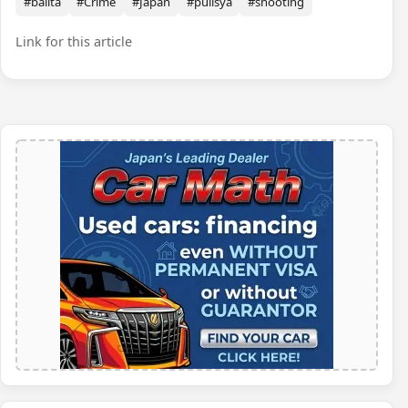
#balita
#Crime
#Japan
#pulisya
#shooting
Link for this article