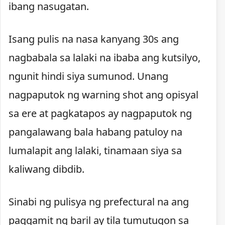
ibang nasugatan.
Isang pulis na nasa kanyang 30s ang
nagbabala sa lalaki na ibaba ang kutsilyo,
ngunit hindi siya sumunod. Unang
nagpaputok ng warning shot ang opisyal
sa ere at pagkatapos ay nagpaputok ng
pangalawang bala habang patuloy na
lumalapit ang lalaki, tinamaan siya sa
kaliwang dibdib.
Sinabi ng pulisya ng prefectural na ang
paggamit ng baril ay tila tumutugon sa