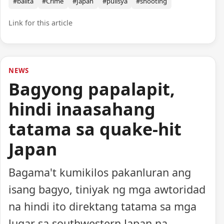
#balita
#Crime
#Japan
#pulisya
#shooting
Link for this article
NEWS
Bagyong papalapit,
hindi inaasahang
tatama sa quake-hit
Japan
Bagama't kumikilos pakanluran ang
isang bagyo, tiniyak ng mga awtoridad
na hindi ito direktang tatama sa mga
lugar sa southwestern Japan na