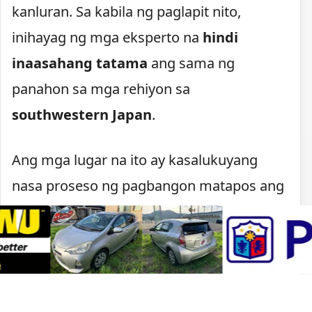
kanluran. Sa kabila ng paglapit nito,
inihayag ng mga eksperto na
hindi
inaasahang tatama
ang sama ng
panahon sa mga rehiyon sa
southwestern Japan
.
Ang mga lugar na ito ay kasalukuyang
nasa proseso ng pagbangon matapos ang
naganap na
malakas na lindol
kamakailan. Dahil sa pinsalang dulot ng
pagyanig, naging prayoridad ng
pamahalaan ang pagtiyak na hindi na