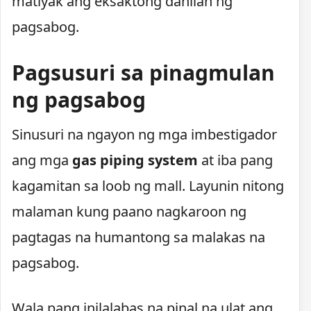
matiyak ang eksaktong dahilan ng
pagsabog.
Pagsusuri sa pinagmulan
ng pagsabog
Sinusuri na ngayon ng mga imbestigador
ang mga
gas piping system
at iba pang
kagamitan sa loob ng mall. Layunin nitong
malaman kung paano nagkaroon ng
pagtagas na humantong sa malakas na
pagsabog.
Wala pang inilalabas na pinal na ulat ang