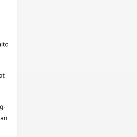
ito
at
g-
san