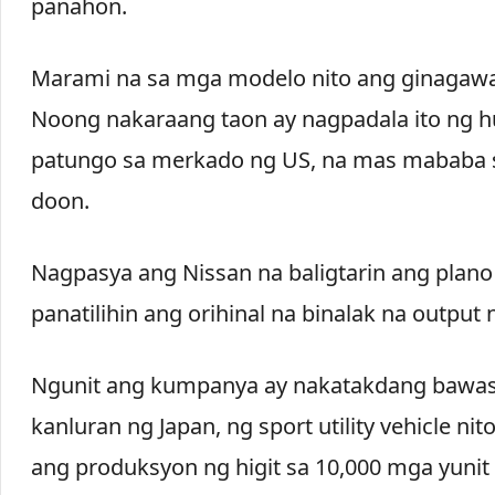
panahon.
Marami na sa mga modelo nito ang ginagawa
Noong nakaraang taon ay nagpadala ito ng h
patungo sa merkado ng US, na mas mababa sa
doon.
Nagpasya ang Nissan na baligtarin ang plan
panatilihin ang orihinal na binalak na output n
Ngunit ang kumpanya ay nakatakdang bawasa
kanluran ng Japan, ng sport utility vehicle n
ang produksyon ng higit sa 10,000 mga yunit