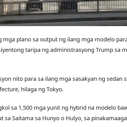
g mga plano sa output ng ilang mga modelo par
siyentong taripa ng administrasyong Trump sa 
syon nito para sa ilang mga sasakyan ng sedan 
ecture, hilaga ng Tokyo.
l sa 1,500 mga yunit ng hybrid na modelo ba
ut sa Saitama sa Hunyo o Hulyo, sa pinakamaag