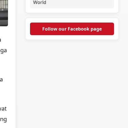
World
Follow our Facebook page
a
mga
sa
wat
ang