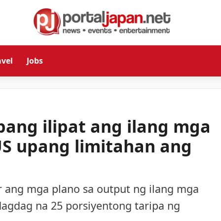
avel
Jobs
pang ilipat ang ilang mga
US upang limitahan ang
r ang mga plano sa output ng ilang mga
agdag na 25 porsiyentong taripa ng