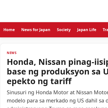
Home
News for Japan
Society
Japan Life
Tr
NEWS
Honda, Nissan pinag-iisi
base ng produksyon sa 
epekto ng tariff
Sinusuri ng Honda Motor at Nissan Moto
modelo para sa merkado ng US dahil sa d