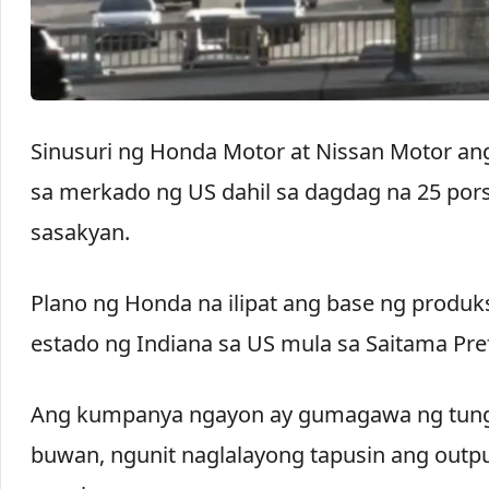
Sinusuri ng Honda Motor at Nissan Motor an
sa merkado ng US dahil sa dagdag na 25 por
sasakyan.
Plano ng Honda na ilipat ang base ng produk
estado ng Indiana sa US mula sa Saitama Pref
Ang kumpanya ngayon ay gumagawa ng tungko
buwan, ngunit naglalayong tapusin ang outp