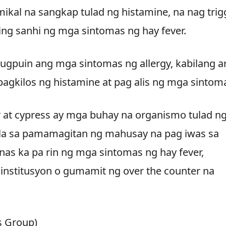
ikal na sangkap tulad ng histamine, na nag trig
ging sanhi ng mga sintomas ng hay fever.
ugpuin ang mga sintomas ng allergy, kabilang a
agkilos ng histamine at pag alis ng mga sintom
r at cypress ay mga buhay na organismo tulad n
la sa pamamagitan ng mahusay na pag iwas sa
anas ka pa rin ng mga sintomas ng hay fever,
institusyon o gumamit ng over the counter na
s Group)