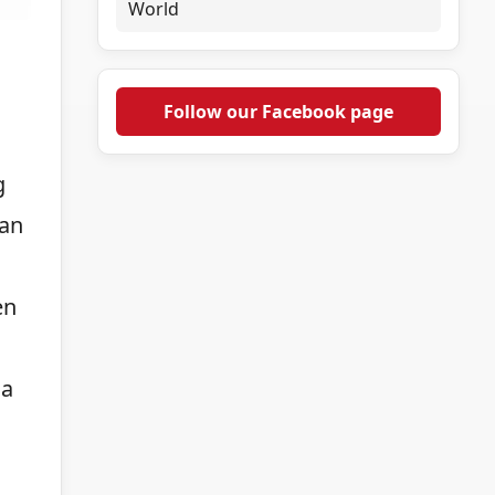
World
Follow our Facebook page
g
wan
en
na