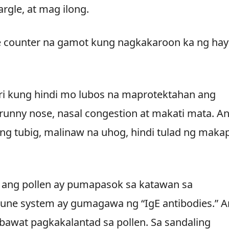
le, at mag ilong.
e counter na gamot kung nagkakaroon ka ng hay
i kung hindi mo lubos na maprotektahan ang
ng runny nose, nasal congestion at makati mata. A
g tubig, malinaw na uhog, hindi tulad ng maka
ag ang pollen ay pumapasok sa katawan sa
ne system ay gumagawa ng “IgE antibodies.” 
 bawat pagkakalantad sa pollen. Sa sandaling