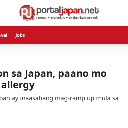
avel
Jobs
on sa Japan, paano mo
allergy
Japan ay inaasahang mag-ramp up mula sa