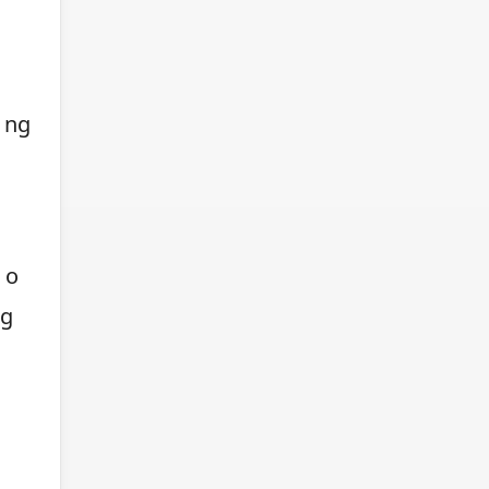
 ng
 o
ng