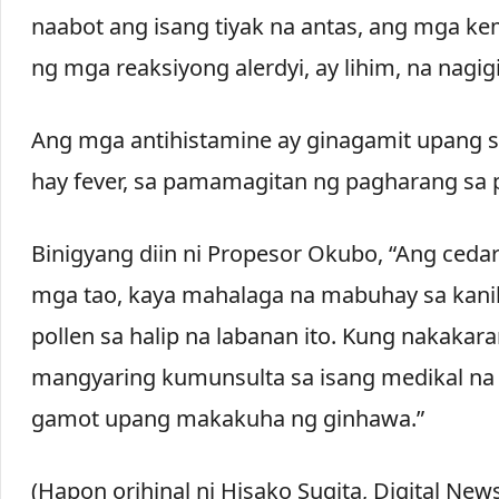
naabot ang isang tiyak na antas, ang mga kem
ng mga reaksiyong alerdyi, ay lihim, na nagi
Ang mga antihistamine ay ginagamit upang s
hay fever, sa pamamagitan ng pagharang sa p
Binigyang diin ni Propesor Okubo, “Ang ceda
mga tao, kaya mahalaga na mabuhay sa kani
pollen sa halip na labanan ito. Kung nakakar
mangyaring kumunsulta sa isang medikal na 
gamot upang makakuha ng ginhawa.”
(Hapon orihinal ni Hisako Sugita, Digital New