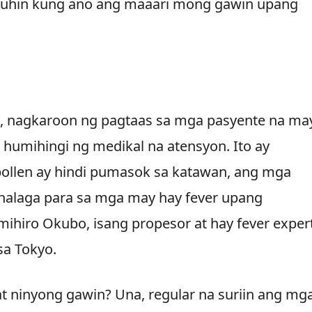
suhin kung ano ang maaari mong gawin upang
ro, nagkaroon ng pagtaas sa mga pasyente na ma
 humihingi ng medikal na atensyon. Ito ay
pollen ay hindi pumasok sa katawan, ang mga
halaga para sa mga may hay fever upang
imihiro Okubo, isang propesor at hay fever exper
sa Tokyo.
at ninyong gawin? Una, regular na suriin ang mg