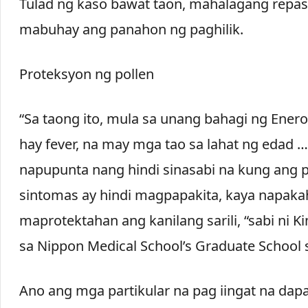
Tulad ng kaso bawat taon, mahalagang repa
mabuhay ang panahon ng paghilik.
Proteksyon ng pollen
“Sa taong ito, mula sa unang bahagi ng Ene
hay fever, na may mga tao sa lahat ng edad …
napupunta nang hindi sinasabi na kung ang 
sintomas ay hindi magpapakita, kaya napaka
maprotektahan ang kanilang sarili, “sabi ni K
sa Nippon Medical School’s Graduate School 
Ano ang mga partikular na pag iingat na dap