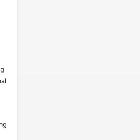
ng
pal
Ang