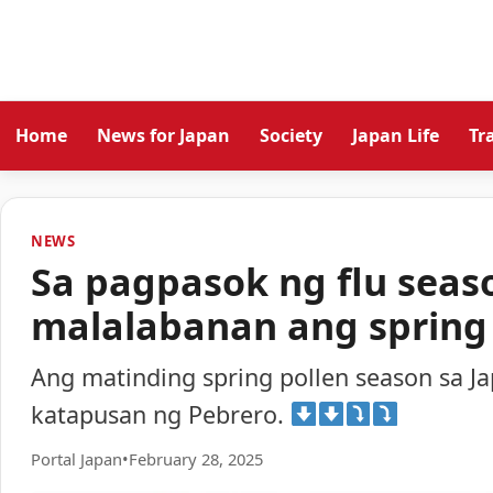
Home
News for Japan
Society
Japan Life
Tr
NEWS
Sa pagpasok ng flu seas
malalabanan ang spring 
Ang matinding spring pollen season sa 
katapusan ng Pebrero.
Portal Japan
•
February 28, 2025