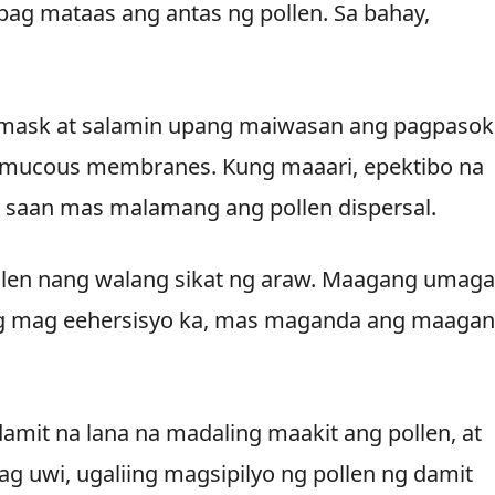
pag mataas ang antas ng pollen. Sa bahay,
.
mask at salamin upang maiwasan ang pagpasok
 mucous membranes. Kung maaari, epektibo na
g saan mas malamang ang pollen dispersal.
llen nang walang sikat ng araw. Maagang umaga
ung mag eehersisyo ka, mas maganda ang maaga
mit na lana na madaling maakit ang pollen, at
ag uwi, ugaliing magsipilyo ng pollen ng damit