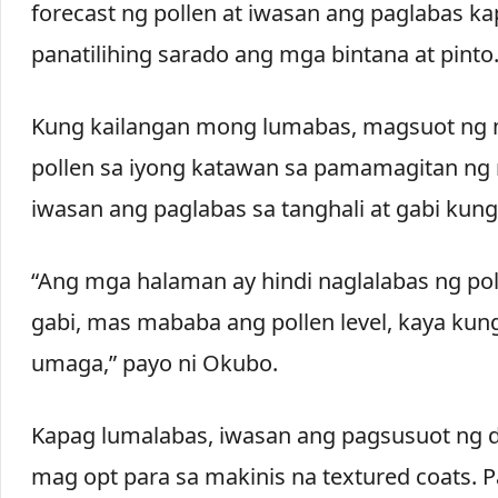
forecast ng pollen at iwasan ang paglabas ka
panatilihing sarado ang mga bintana at pinto
Kung kailangan mong lumabas, magsuot ng 
pollen sa iyong katawan sa pamamagitan ng
iwasan ang paglabas sa tanghali at gabi kun
“Ang mga halaman ay hindi naglalabas ng po
gabi, mas mababa ang pollen level, kaya k
umaga,” payo ni Okubo.
Kapag lumalabas, iwasan ang pagsusuot ng da
mag opt para sa makinis na textured coats. P