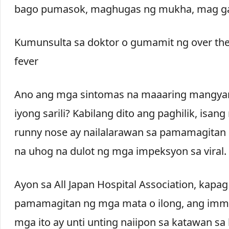
bago pumasok, maghugas ng mukha, mag garg
Kumunsulta sa doktor o gumamit ng over th
fever
Ano ang mga sintomas na maaaring mangyar
iyong sarili? Kabilang dito ang paghilik, isa
runny nose ay nailalarawan sa pamamagitan n
na uhog na dulot ng mga impeksyon sa viral.
Ayon sa All Japan Hospital Association, kap
pamamagitan ng mga mata o ilong, ang immu
mga ito ay unti unting naiipon sa katawan sa