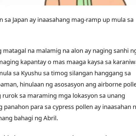
n sa Japan ay inaasahang mag-ramp up mula sa
g matagal na malamig na alon ay naging sanhi n
a maging kapantay o mas maaga kaysa sa karani
mula sa Kyushu sa timog silangan hanggang sa
paman, hinulaan ng asosasyon ang airborne poll
ng rurok sa maraming mga lokasyon sa unang
 panahon para sa cypress pollen ay inaasahan 
ang bahagi ng Abril.