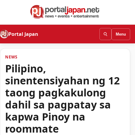
Portal Japan
Menu
NEWS
Pilipino,
sinentensiyahan ng 12
taong pagkakulong
dahil sa pagpatay sa
kapwa Pinoy na
roommate