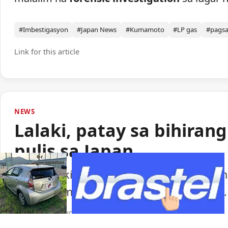
#Imbestigasyon
#Japan News
#Kumamoto
#LP gas
#pags
Link for this article
NEWS
Lalaki, patay sa bihiran
pulis sa Japan
Isang lalaki ang nasawi matapos barilin 
ng paggamit ng baril ng pulisya sa Japan.
Portal Japan
•
August 6, 2026