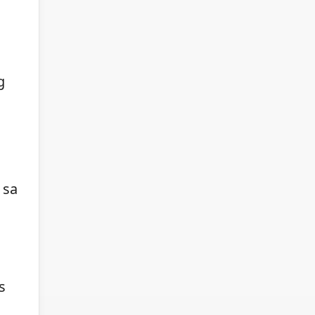
g
 sa
s