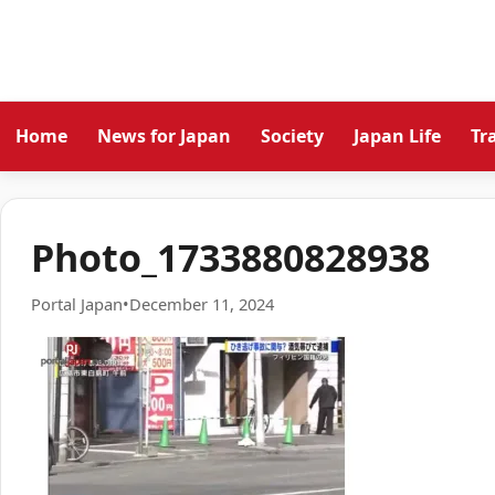
Home
News for Japan
Society
Japan Life
Tr
Photo_1733880828938
Portal Japan
•
December 11, 2024