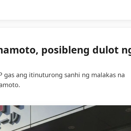
mamoto, posibleng dulot n
 gas ang itinuturong sanhi ng malakas na
mamoto.