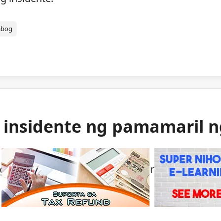
abog
g insidente ng pamamaril 
ng mga awtoridad sa isang bihirang insident