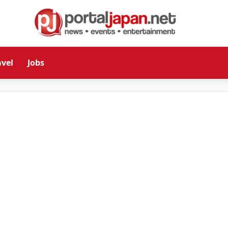
avel
Jobs