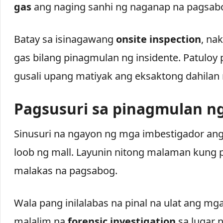
gas
ang naging sanhi ng naganap na pagsab
Batay sa isinagawang
onsite inspection
, na
gas bilang pinagmulan ng insidente. Patuloy 
gusali upang matiyak ang eksaktong dahilan
Pagsusuri sa pinagmulan n
Sinusuri na ngayon ng mga imbestigador a
loob ng mall. Layunin nitong malaman kung
malakas na pagsabog.
Wala pang inilalabas na pinal na ulat ang mg
malalim na
forensic investigation
sa lugar n