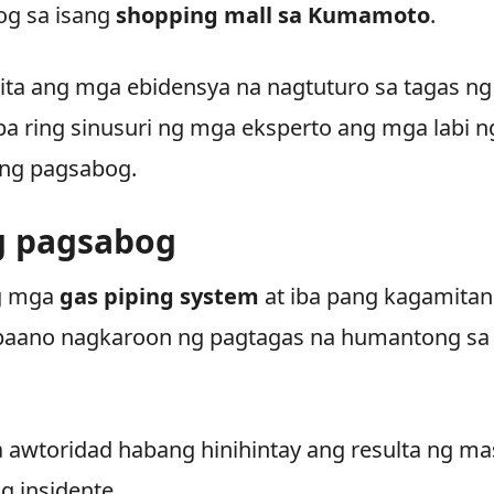
og sa isang
shopping mall sa Kumamoto
.
kita ang mga ebidensya na nagtuturo sa tagas ng
pa ring sinusuri ng mga eksperto ang mga labi n
 ng pagsabog.
g pagsabog
ng mga
gas piping system
at iba pang kagamitan
 paano nagkaroon ng pagtagas na humantong sa
a awtoridad habang hinihintay ang resulta ng ma
g insidente.