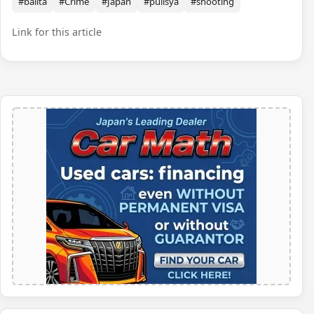
#balita
#Crime
#Japan
#pulisya
#shooting
Link for this article