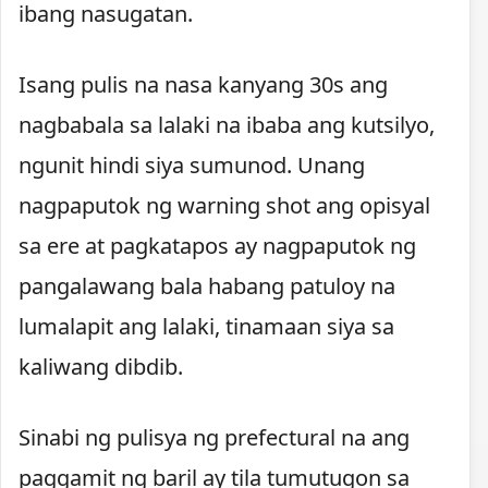
ibang nasugatan.
Isang pulis na nasa kanyang 30s ang
nagbabala sa lalaki na ibaba ang kutsilyo,
ngunit hindi siya sumunod. Unang
nagpaputok ng warning shot ang opisyal
sa ere at pagkatapos ay nagpaputok ng
pangalawang bala habang patuloy na
lumalapit ang lalaki, tinamaan siya sa
kaliwang dibdib.
Sinabi ng pulisya ng prefectural na ang
paggamit ng baril ay tila tumutugon sa