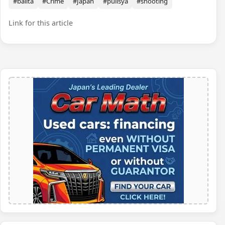
#balita
#Crime
#Japan
#pulisya
#shooting
Link for this article