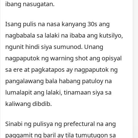
ibang nasugatan.
Isang pulis na nasa kanyang 30s ang
nagbabala sa lalaki na ibaba ang kutsilyo,
ngunit hindi siya sumunod. Unang
nagpaputok ng warning shot ang opisyal
sa ere at pagkatapos ay nagpaputok ng
pangalawang bala habang patuloy na
lumalapit ang lalaki, tinamaan siya sa
kaliwang dibdib.
Sinabi ng pulisya ng prefectural na ang
paggamit ng baril ay tila tumutugon sa