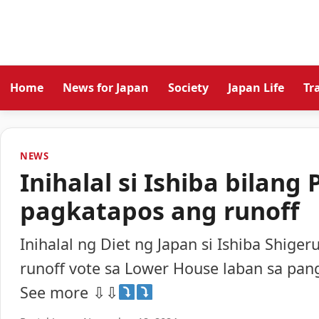
Home
News for Japan
Society
Japan Life
Tr
NEWS
Inihalal si Ishiba bilan
pagkatapos ang runoff
Inihalal ng Diet ng Japan si Ishiba Shig
runoff vote sa Lower House laban sa pan
See more ⇩⇩