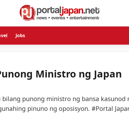
avel
Jobs
g Punong Ministro ng Japan
eru bilang punong ministro ng bansa kasunod 
gunahing pinuno ng oposisyon. #Portal Japa