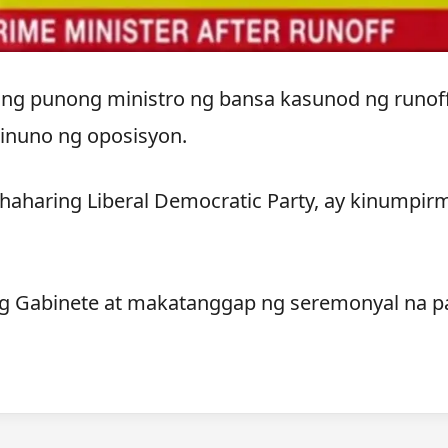
bilang punong ministro ng bansa kasunod ng runof
inuno ng oposisyon.
aharing Liberal Democratic Party, ay kinumpir
g Gabinete at makatanggap ng seremonyal na p