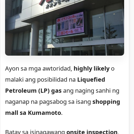
Ayon sa mga awtoridad,
highly likely
o
malaki ang posibilidad na
Liquefied
Petroleum (LP) gas
ang naging sanhi ng
naganap na pagsabog sa isang
shopping
mall sa Kumamoto
.
Batay sa isinagawang
onsite inspection
,