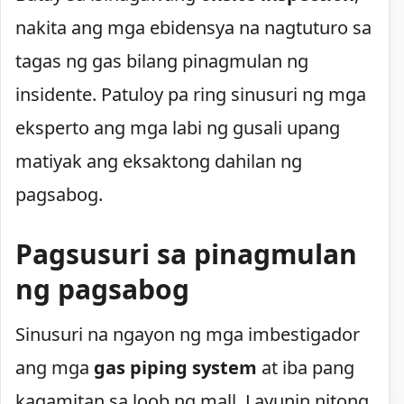
nakita ang mga ebidensya na nagtuturo sa
tagas ng gas bilang pinagmulan ng
insidente. Patuloy pa ring sinusuri ng mga
eksperto ang mga labi ng gusali upang
matiyak ang eksaktong dahilan ng
pagsabog.
Pagsusuri sa pinagmulan
ng pagsabog
Sinusuri na ngayon ng mga imbestigador
ang mga
gas piping system
at iba pang
kagamitan sa loob ng mall. Layunin nitong