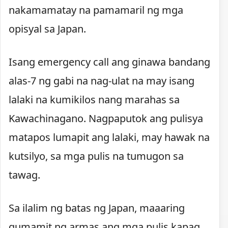
nakamamatay na pamamaril ng mga
opisyal sa Japan.
Isang emergency call ang ginawa bandang
alas-7 ng gabi na nag-ulat na may isang
lalaki na kumikilos nang marahas sa
Kawachinagano. Nagpaputok ang pulisya
matapos lumapit ang lalaki, may hawak na
kutsilyo, sa mga pulis na tumugon sa
tawag.
Sa ilalim ng batas ng Japan, maaaring
gumamit ng armas ang mga pulis kapag