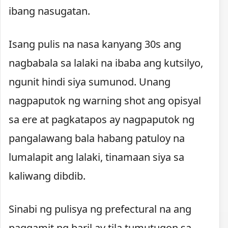
ibang nasugatan.
Isang pulis na nasa kanyang 30s ang
nagbabala sa lalaki na ibaba ang kutsilyo,
ngunit hindi siya sumunod. Unang
nagpaputok ng warning shot ang opisyal
sa ere at pagkatapos ay nagpaputok ng
pangalawang bala habang patuloy na
lumalapit ang lalaki, tinamaan siya sa
kaliwang dibdib.
Sinabi ng pulisya ng prefectural na ang
paggamit ng baril ay tila tumutugon sa