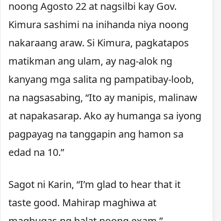
noong Agosto 22 at nagsilbi kay Gov.
Kimura sashimi na inihanda niya noong
nakaraang araw. Si Kimura, pagkatapos
matikman ang ulam, ay nag-alok ng
kanyang mga salita ng pampatibay-loob,
na nagsasabing, “Ito ay manipis, malinaw
at napakasarap. Ako ay humanga sa iyong
pagpayag na tanggapin ang hamon sa
edad na 10.”
Sagot ni Karin, “I’m glad to hear that it
taste good. Mahirap maghiwa at
maghugas ng balat noong exam.”