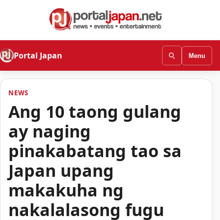
Portal Japan
Menu
NEWS
Ang 10 taong gulang
ay naging
pinakabatang tao sa
Japan upang
makakuha ng
nakalalasong fugu