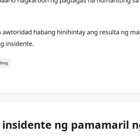
 paano nagkaroon ng pagtagas na humantong sa
a awtoridad habang hinihintay ang resulta ng ma
g insidente.
abog
g insidente ng pamamaril 