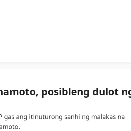
mamoto, posibleng dulot n
 gas ang itinuturong sanhi ng malakas na
mamoto.