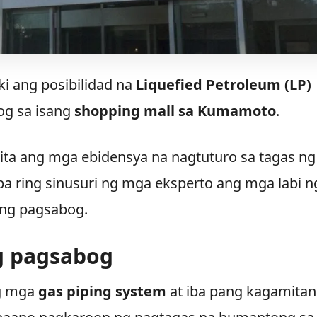
i ang posibilidad na
Liquefied Petroleum (LP)
og sa isang
shopping mall sa Kumamoto
.
kita ang mga ebidensya na nagtuturo sa tagas ng
pa ring sinusuri ng mga eksperto ang mga labi n
 ng pagsabog.
g pagsabog
ng mga
gas piping system
at iba pang kagamitan