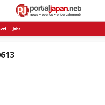
avel
Jobs
0613