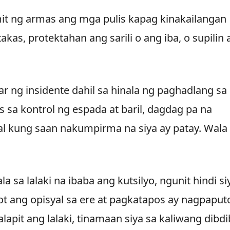
mit ng armas ang mga pulis kapag kinakailangan
kas, protektahan ang sarili o ang iba, o supilin
gar ng insidente dahil sa hinala ng paghadlang sa
s sa kontrol ng espada at baril, dagdag pa na
ital kung saan nakumpirma na siya ay patay. Wala
 sa lalaki na ibaba ang kutsilyo, ngunit hindi si
 ang opisyal sa ere at pagkatapos ay nagpaput
pit ang lalaki, tinamaan siya sa kaliwang dibdi