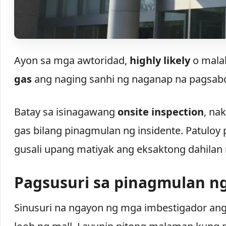
Ayon sa mga awtoridad,
highly likely
o malak
gas
ang naging sanhi ng naganap na pagsab
Batay sa isinagawang
onsite inspection
, na
gas bilang pinagmulan ng insidente. Patuloy 
gusali upang matiyak ang eksaktong dahilan
Pagsusuri sa pinagmulan n
Sinusuri na ngayon ng mga imbestigador a