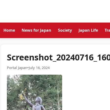
Home
News for Japan
Society
Japan Life
Tr
Screenshot_20240716_16
Portal Japan
•
July 16, 2024