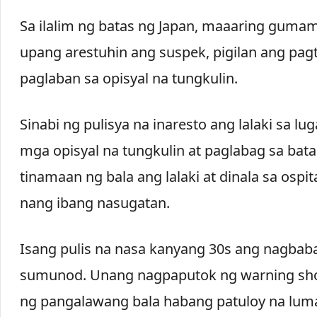
Sa ilalim ng batas ng Japan, maaaring guma
upang arestuhin ang suspek, pigilan ang pagta
paglaban sa opisyal na tungkulin.
Sinabi ng pulisya na inaresto ang lalaki sa lu
mga opisyal na tungkulin at paglabag sa bata
tinamaan ng bala ang lalaki at dinala sa osp
nang ibang nasugatan.
Isang pulis na nasa kanyang 30s ang nagbabala
sumunod. Unang nagpaputok ng warning shot
ng pangalawang bala habang patuloy na lumala