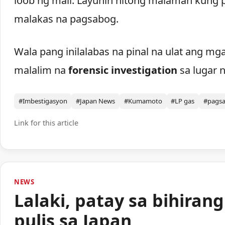
loob ng mall. Layunin nitong malaman kung
malakas na pagsabog.
Wala pang inilalabas na pinal na ulat ang mg
malalim na
forensic investigation
sa lugar n
#Imbestigasyon
#Japan News
#Kumamoto
#LP gas
#pags
Link for this article
NEWS
Lalaki, patay sa bihiran
pulis sa Japan