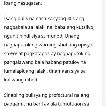
ibang nasugatan.
Isang pulis na nasa kanyang 30s ang
nagbabala sa lalaki na ibaba ang kutsilyo,
ngunit hindi siya sumunod. Unang
nagpaputok ng warning shot ang opisyal
sa ere at pagkatapos ay nagpaputok ng
pangalawang bala habang patuloy na
lumalapit ang lalaki, tinamaan siya sa
kaliwang dibdib.
Sinabi ng pulisya ng prefectural na ang
paggamit ng baril ay tila tumutugon sa