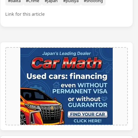
#balita
#Crime
#Japan
#pulisya
#shooting
Link for this article