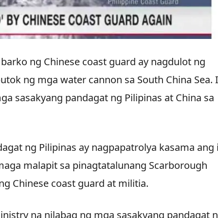
 barko ng Chinese coast guard ay nagdulot ng
utok ng mga water cannon sa South China Sea. 
a sasakyang pandagat ng Pilipinas at China sa
agat ng Pilipinas ay nagpapatrolya kasama ang 
aga malapit sa pinagtatalunang Scarborough
 Chinese coast guard at militia.
Ministry na nilabag ng mga sasakyang pandagat 