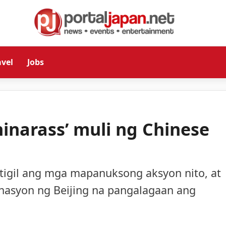
avel
Jobs
hinarass’ muli ng Chinese
tigil ang mga mapanuksong aksyon nito, at
asyon ng Beijing na pangalagaan ang