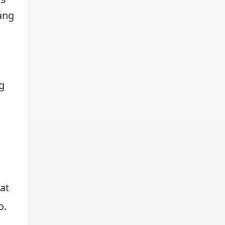
ang
g
at
o.