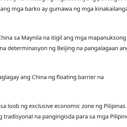
nilang mga barko ay gumawa ng mga kinakailang
China sa Maynila na itigil ang mga mapanuksong
na determinasyon ng Beijing na pangalagaan an
glagay ang China ng floating barrier na
sa loob ng exclusive economic zone ng Pilipinas 
g tradisyonal na pangingisda para sa mga Pilipin