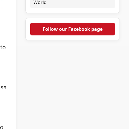
World
Follow our Facebook page
Ito
isa
ng