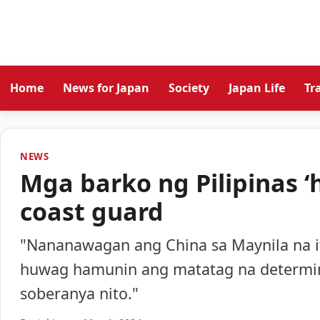
Home
News for Japan
Society
Japan Life
Tr
NEWS
Mga barko ng Pilipinas ‘
coast guard
"Nananawagan ang China sa Maynila na i
huwag hamunin ang matatag na determin
soberanya nito."