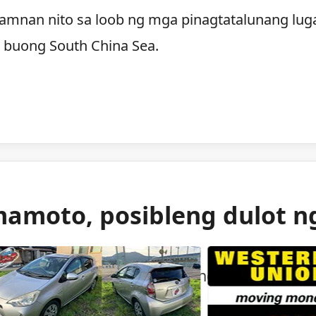
lamnan nito sa loob ng mga pinagtatalunang lug
s buong South China Sea.
mamoto, posibleng dulot n
 gas ang itinuturong sanhi ng malakas na
mamoto.