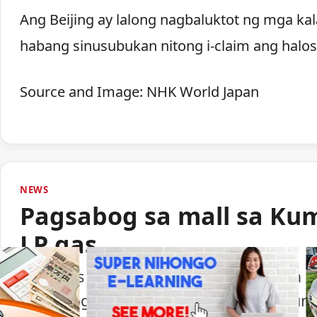
Ang Beijing ay lalong nagbaluktot ng mga ka
habang sinusubukan nitong i-claim ang halo
Source and Image: NHK World Japan
NEWS
Pagsabog sa mall sa Ku
LP gas
Lumabas sa paunang imbestigasyon na LP
pagsabog sa isang shopping mall sa Ku