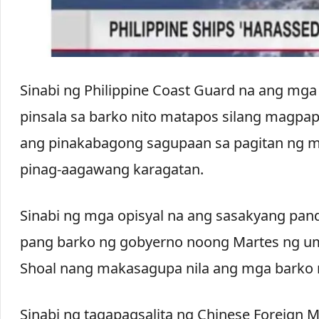
Sinabi ng Philippine Coast Guard na ang mga
pinsala sa barko nito matapos silang magpap
ang pinakabagong sagupaan sa pagitan ng mg
pinag-aagawang karagatan.
Sinabi ng mga opisyal na ang sasakyang pand
pang barko ng gobyerno noong Martes ng um
Shoal nang makasagupa nila ang mga barko ng
Sinabi ng tagapagsalita ng Chinese Foreign 