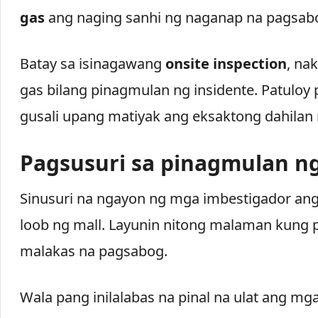
gas
ang naging sanhi ng naganap na pagsab
Batay sa isinagawang
onsite inspection
, na
gas bilang pinagmulan ng insidente. Patuloy 
gusali upang matiyak ang eksaktong dahilan
Pagsusuri sa pinagmulan n
Sinusuri na ngayon ng mga imbestigador a
loob ng mall. Layunin nitong malaman kung
malakas na pagsabog.
Wala pang inilalabas na pinal na ulat ang mg