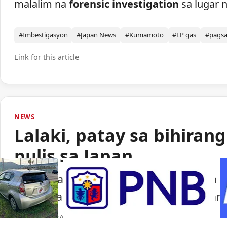
malalim na
forensic investigation
sa lugar n
#Imbestigasyon
#Japan News
#Kumamoto
#LP gas
#pags
Link for this article
NEWS
Lalaki, patay sa bihiran
pulis sa Japan
Isang lalaki ang nasawi matapos barilin 
ng paggamit ng baril ng pulisya sa Japan.
Portal Japan
•
August 6, 2026