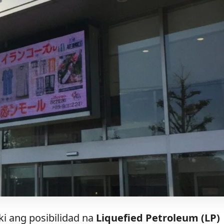
i ang posibilidad na
Liquefied Petroleum (LP)