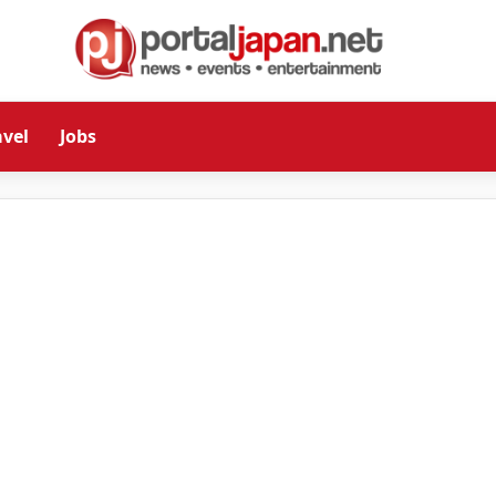
avel
Jobs