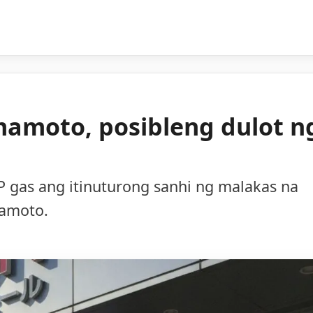
mamoto, posibleng dulot n
 gas ang itinuturong sanhi ng malakas na
mamoto.