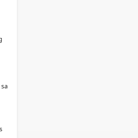
g
 sa
s