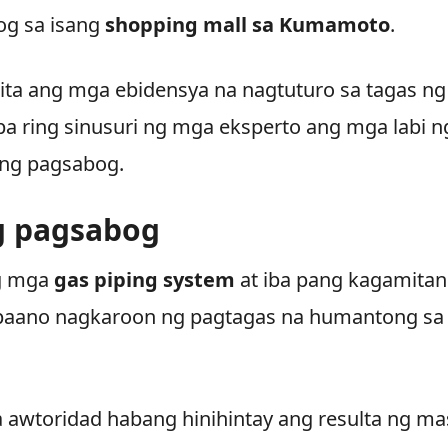
og sa isang
shopping mall sa Kumamoto
.
kita ang mga ebidensya na nagtuturo sa tagas ng
pa ring sinusuri ng mga eksperto ang mga labi n
 ng pagsabog.
g pagsabog
ng mga
gas piping system
at iba pang kagamitan
 paano nagkaroon ng pagtagas na humantong sa
a awtoridad habang hinihintay ang resulta ng ma