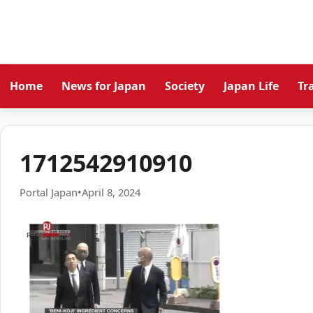
Home
News for Japan
Society
Japan Life
Tr
1712542910910
Portal Japan
•
April 8, 2024