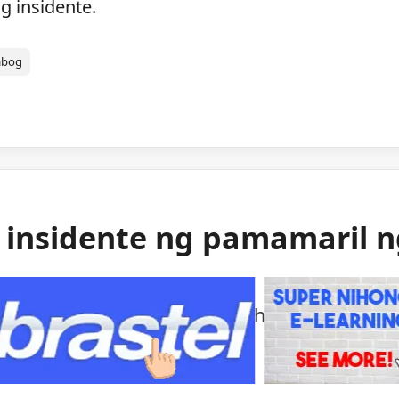
g insidente.
abog
g insidente ng pamamaril 
ng mga awtoridad sa isang bihirang insident