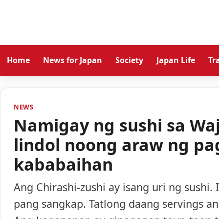
Home
News for Japan
Society
Japan Life
Tr
NEWS
Namigay ng sushi sa Wa
lindol noong araw ng pa
kababaihan
Ang Chirashi-zushi ay isang uri ng sushi. 
pang sangkap. Tatlong daang servings ang i