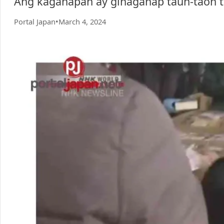
Ang kaganapan ay ginaganap taun-taon t
Portal Japan
•
March 4, 2024