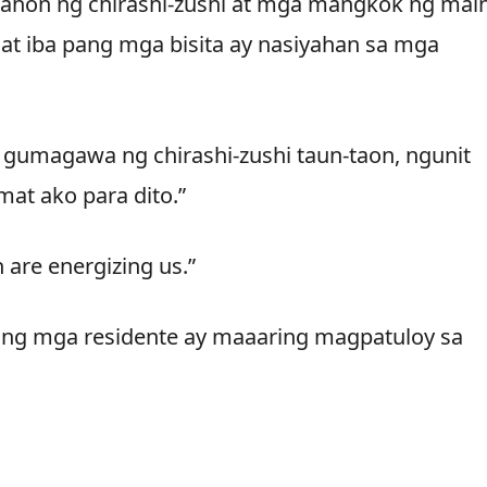
kahon ng chirashi-zushi at mga mangkok ng main
t iba pang mga bisita ay nasiyahan sa mga
g gumagawa ng chirashi-zushi taun-taon, ngunit
at ako para dito.”
 are energizing us.”
 ang mga residente ay maaaring magpatuloy sa