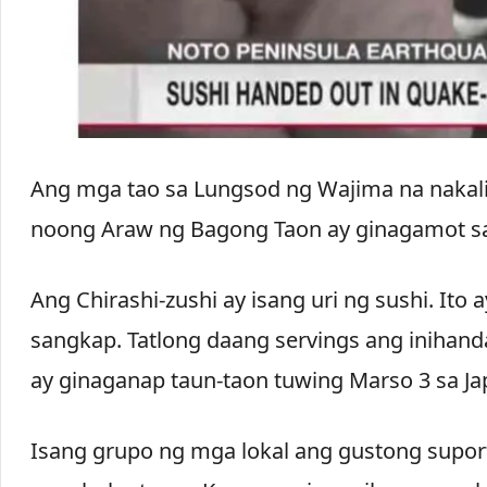
Ang mga tao sa Lungsod ng Wajima na nakali
noong Araw ng Bagong Taon ay ginagamot sa
Ang Chirashi-zushi ay isang uri ng sushi. Ito 
sangkap. Tatlong daang servings ang inihanda 
ay ginaganap taun-taon tuwing Marso 3 sa Ja
Isang grupo ng mga lokal ang gustong supo