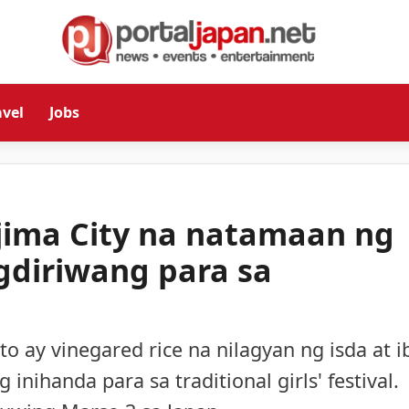
avel
Jobs
jima City na natamaan ng
gdiriwang para sa
Ito ay vinegared rice na nilagyan ng isda at i
nihanda para sa traditional girls' festival.