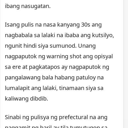
ibang nasugatan.
Isang pulis na nasa kanyang 30s ang
nagbabala sa lalaki na ibaba ang kutsilyo,
ngunit hindi siya sumunod. Unang
nagpaputok ng warning shot ang opisyal
sa ere at pagkatapos ay nagpaputok ng
pangalawang bala habang patuloy na
lumalapit ang lalaki, tinamaan siya sa
kaliwang dibdib.
Sinabi ng pulisya ng prefectural na ang
paggamit ng baril ay tila tumutugon sa