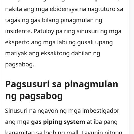
nakita ang mga ebidensya na nagtuturo sa
tagas ng gas bilang pinagmulan ng
insidente. Patuloy pa ring sinusuri ng mga
eksperto ang mga labi ng gusali upang
matiyak ang eksaktong dahilan ng
pagsabog.
Pagsusuri sa pinagmulan
ng pagsabog
Sinusuri na ngayon ng mga imbestigador
ang mga
gas piping system
at iba pang
kagamitan sa loob ng mall. Layunin nitong