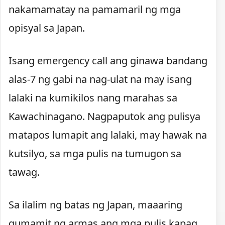
nakamamatay na pamamaril ng mga
opisyal sa Japan.
Isang emergency call ang ginawa bandang
alas-7 ng gabi na nag-ulat na may isang
lalaki na kumikilos nang marahas sa
Kawachinagano. Nagpaputok ang pulisya
matapos lumapit ang lalaki, may hawak na
kutsilyo, sa mga pulis na tumugon sa
tawag.
Sa ilalim ng batas ng Japan, maaaring
gumamit ng armas ang mga pulis kapag