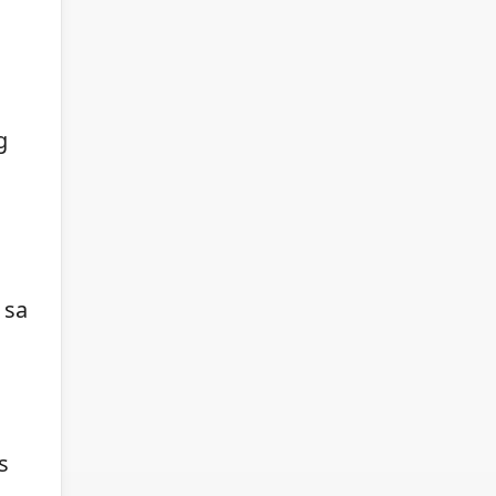
g
 sa
s