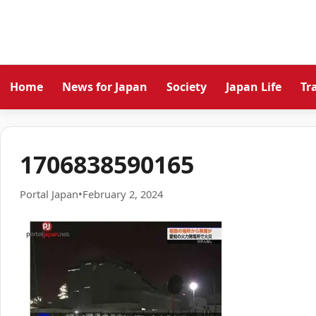
Home
News for Japan
Society
Japan Life
Tr
1706838590165
Portal Japan
•
February 2, 2024