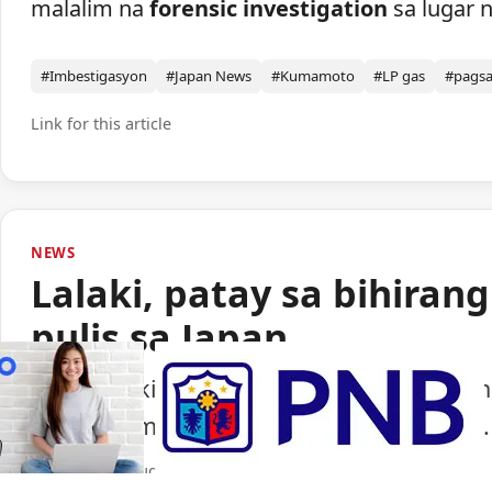
malalim na
forensic investigation
sa lugar n
#Imbestigasyon
#Japan News
#Kumamoto
#LP gas
#pags
Link for this article
NEWS
Lalaki, patay sa bihiran
pulis sa Japan
Isang lalaki ang nasawi matapos barilin 
ng paggamit ng baril ng pulisya sa Japan.
Portal Japan
•
August 6, 2026