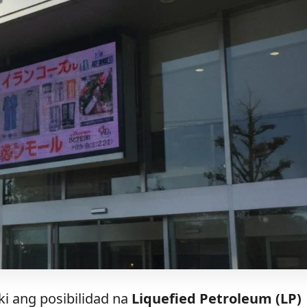
i ang posibilidad na
Liquefied Petroleum (LP)