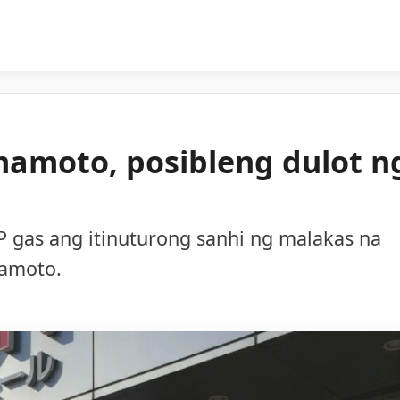
mamoto, posibleng dulot n
 gas ang itinuturong sanhi ng malakas na
mamoto.