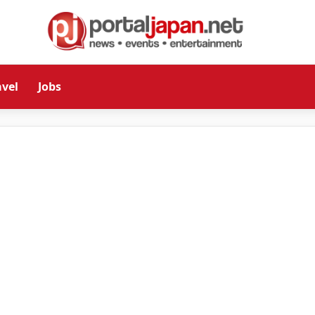
avel
Jobs