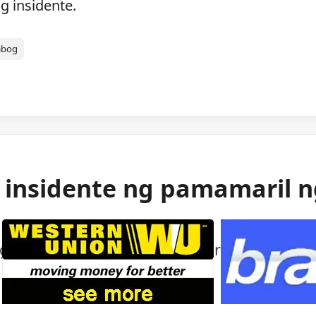
g insidente.
abog
g insidente ng pamamaril 
ng mga awtoridad sa isang bihirang insident