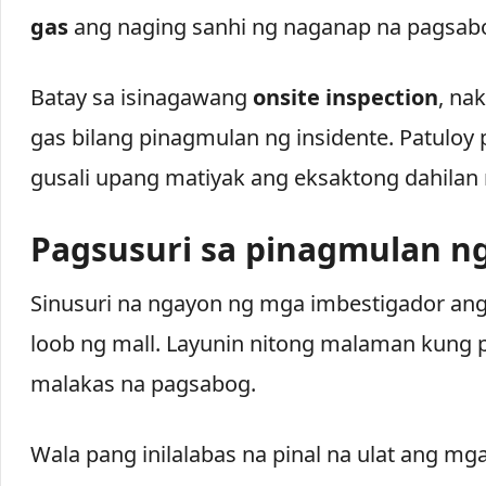
gas
ang naging sanhi ng naganap na pagsab
Batay sa isinagawang
onsite inspection
, na
gas bilang pinagmulan ng insidente. Patuloy 
gusali upang matiyak ang eksaktong dahilan
Pagsusuri sa pinagmulan n
Sinusuri na ngayon ng mga imbestigador a
loob ng mall. Layunin nitong malaman kung
malakas na pagsabog.
Wala pang inilalabas na pinal na ulat ang mg