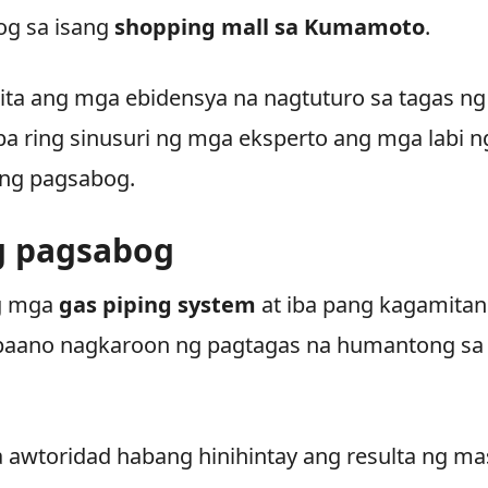
og sa isang
shopping mall sa Kumamoto
.
kita ang mga ebidensya na nagtuturo sa tagas ng
pa ring sinusuri ng mga eksperto ang mga labi n
 ng pagsabog.
g pagsabog
ng mga
gas piping system
at iba pang kagamitan
 paano nagkaroon ng pagtagas na humantong sa
a awtoridad habang hinihintay ang resulta ng ma