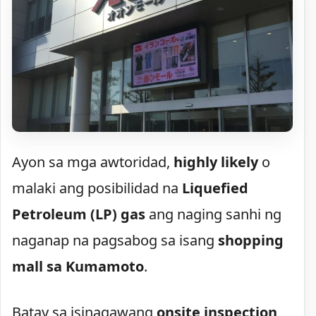
Ayon sa mga awtoridad,
highly likely
o
malaki ang posibilidad na
Liquefied
Petroleum (LP) gas
ang naging sanhi ng
naganap na pagsabog sa isang
shopping
mall sa Kumamoto
.
Batay sa isinagawang
onsite inspection
,