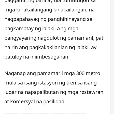
paggamit ng baril ay tila tumutugon sa
mga kinakailangang kinakailangan, na
nagpapahayag ng panghihinayang sa
pagkamatay ng lalaki. Ang mga
pangyayaring nagdulot ng pamamaril, pati
na rin ang pagkakakilanlan ng lalaki, ay
patuloy na iniimbestigahan.
Naganap ang pamamaril mga 300 metro
mula sa isang istasyon ng tren sa isang
lugar na napapalibutan ng mga restawran
at komersyal na pasilidad.