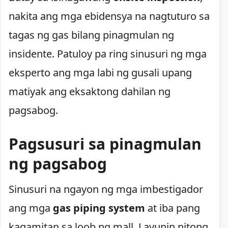
nakita ang mga ebidensya na nagtuturo sa
tagas ng gas bilang pinagmulan ng
insidente. Patuloy pa ring sinusuri ng mga
eksperto ang mga labi ng gusali upang
matiyak ang eksaktong dahilan ng
pagsabog.
Pagsusuri sa pinagmulan
ng pagsabog
Sinusuri na ngayon ng mga imbestigador
ang mga
gas piping system
at iba pang
kagamitan sa loob ng mall. Layunin nitong