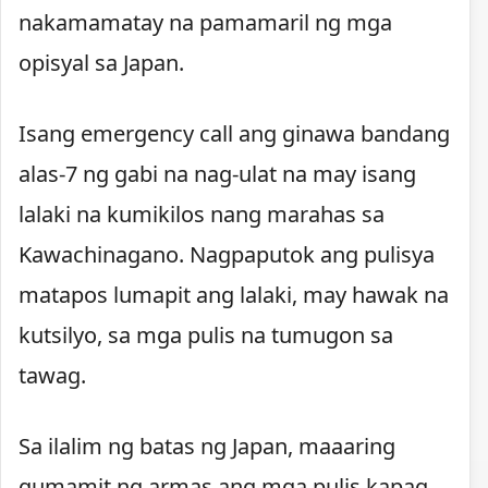
nakamamatay na pamamaril ng mga
opisyal sa Japan.
Isang emergency call ang ginawa bandang
alas-7 ng gabi na nag-ulat na may isang
lalaki na kumikilos nang marahas sa
Kawachinagano. Nagpaputok ang pulisya
matapos lumapit ang lalaki, may hawak na
kutsilyo, sa mga pulis na tumugon sa
tawag.
Sa ilalim ng batas ng Japan, maaaring
gumamit ng armas ang mga pulis kapag