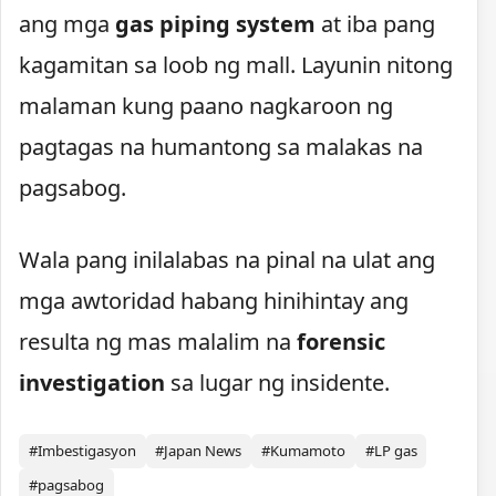
ang mga
gas piping system
at iba pang
kagamitan sa loob ng mall. Layunin nitong
malaman kung paano nagkaroon ng
pagtagas na humantong sa malakas na
pagsabog.
Wala pang inilalabas na pinal na ulat ang
mga awtoridad habang hinihintay ang
resulta ng mas malalim na
forensic
investigation
sa lugar ng insidente.
#Imbestigasyon
#Japan News
#Kumamoto
#LP gas
#pagsabog