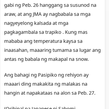
gabi ng Peb. 26 hanggang sa susunod na
araw, at ang JMA ay nagbabala sa mga
nagyeyelong kalsada at mga
pagkagambala sa trapiko . Kung mas
mababa ang temperatura kaysa sa
inaasahan, maaaring tumama sa lugar ang
antas ng babala ng makapal na snow.
Ang bahagi ng Pasipiko ng rehiyon ay
maaari ding makakita ng malakas na
hangin at napakataas na alon sa Peb. 27.
(Orihinal na Japanese ni Sahomi