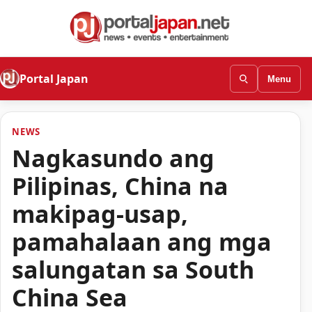
Portal Japan
Menu
NEWS
Nagkasundo ang
Pilipinas, China na
makipag-usap,
pamahalaan ang mga
salungatan sa South
China Sea