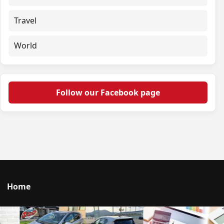
Travel
World
Follow our Facebook page
Home
Talk to us