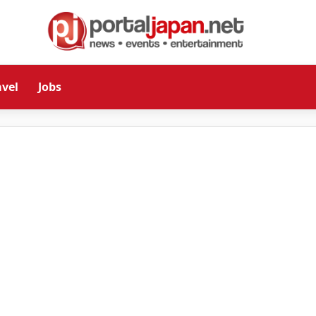
avel
Jobs