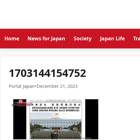
Home
News for Japan
Society
Japan Life
Tr
1703144154752
Portal Japan
•
December 21, 2023