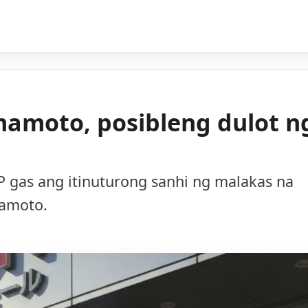
mamoto, posibleng dulot n
 gas ang itinuturong sanhi ng malakas na
mamoto.