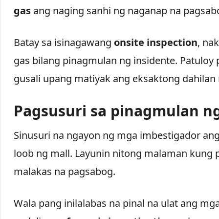
gas
ang naging sanhi ng naganap na pagsab
Batay sa isinagawang
onsite inspection
, na
gas bilang pinagmulan ng insidente. Patuloy 
gusali upang matiyak ang eksaktong dahilan
Pagsusuri sa pinagmulan n
Sinusuri na ngayon ng mga imbestigador a
loob ng mall. Layunin nitong malaman kung
malakas na pagsabog.
Wala pang inilalabas na pinal na ulat ang mg