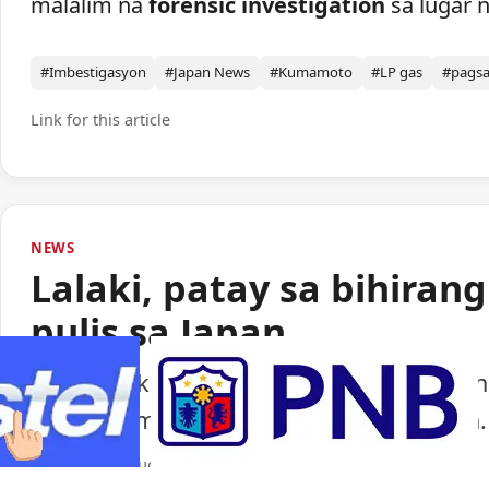
malalim na
forensic investigation
sa lugar n
#Imbestigasyon
#Japan News
#Kumamoto
#LP gas
#pags
Link for this article
NEWS
Lalaki, patay sa bihiran
pulis sa Japan
Isang lalaki ang nasawi matapos barilin 
ng paggamit ng baril ng pulisya sa Japan.
Portal Japan
•
August 6, 2026