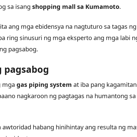
og sa isang
shopping mall sa Kumamoto
.
kita ang mga ebidensya na nagtuturo sa tagas ng
pa ring sinusuri ng mga eksperto ang mga labi n
 ng pagsabog.
g pagsabog
ng mga
gas piping system
at iba pang kagamitan
 paano nagkaroon ng pagtagas na humantong sa
a awtoridad habang hinihintay ang resulta ng ma