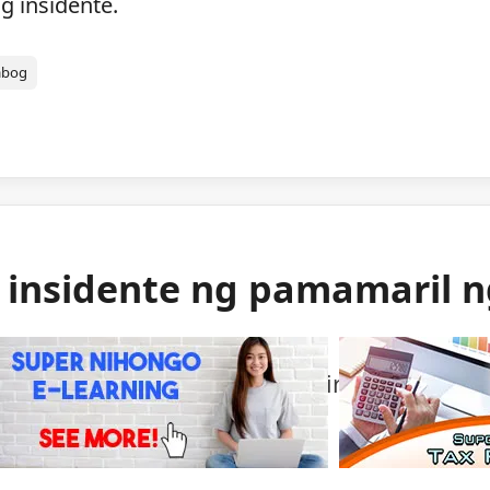
g insidente.
abog
g insidente ng pamamaril 
ng mga awtoridad sa isang bihirang insident