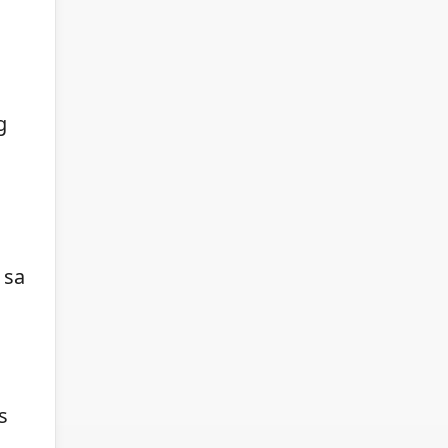
g
 sa
s