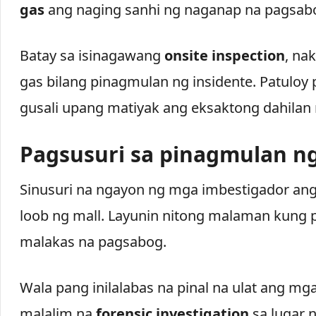
gas
ang naging sanhi ng naganap na pagsab
Batay sa isinagawang
onsite inspection
, na
gas bilang pinagmulan ng insidente. Patuloy 
gusali upang matiyak ang eksaktong dahilan
Pagsusuri sa pinagmulan n
Sinusuri na ngayon ng mga imbestigador a
loob ng mall. Layunin nitong malaman kung
malakas na pagsabog.
Wala pang inilalabas na pinal na ulat ang mg
malalim na
forensic investigation
sa lugar n