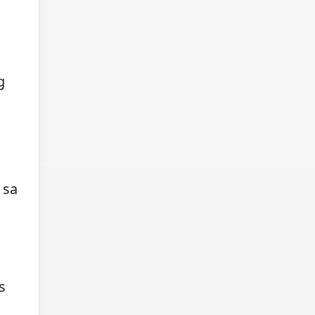
g
 sa
s