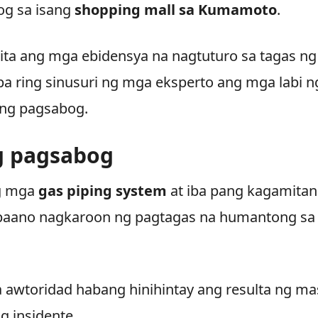
og sa isang
shopping mall sa Kumamoto
.
kita ang mga ebidensya na nagtuturo sa tagas ng
pa ring sinusuri ng mga eksperto ang mga labi n
 ng pagsabog.
g pagsabog
ng mga
gas piping system
at iba pang kagamitan
 paano nagkaroon ng pagtagas na humantong sa
a awtoridad habang hinihintay ang resulta ng ma
g insidente.