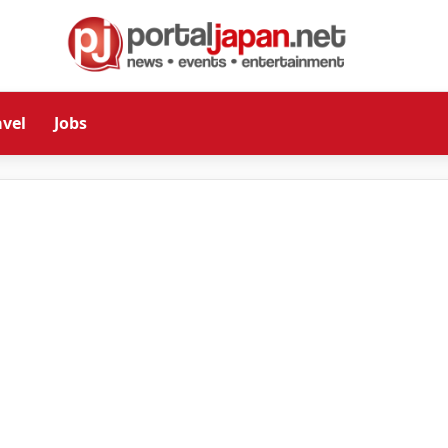
avel
Jobs