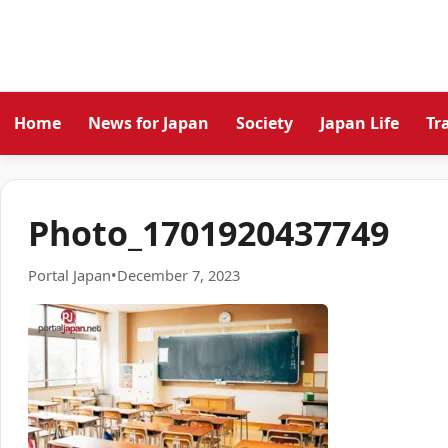
Home
News for Japan
Society
Japan Life
Tr
Photo_1701920437749
Portal Japan
•
December 7, 2023