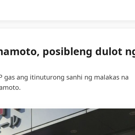
mamoto, posibleng dulot n
 gas ang itinuturong sanhi ng malakas na
mamoto.