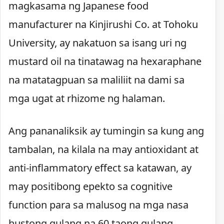
magkasama ng Japanese food
manufacturer na Kinjirushi Co. at Tohoku
University, ay nakatuon sa isang uri ng
mustard oil na tinatawag na hexaraphane
na matatagpuan sa maliliit na dami sa
mga ugat at rhizome ng halaman.
Ang pananaliksik ay tumingin sa kung ang
tambalan, na kilala na may antioxidant at
anti-inflammatory effect sa katawan, ay
may positibong epekto sa cognitive
function para sa malusog na mga nasa
hustong gulang na 60 taong gulang