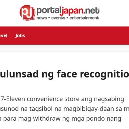
avel
Jobs
ulunsad ng face recogniti
7-Eleven convenience store ang nagsabing
susunod na tagsibol na magbibigay-daan sa 
on para mag-withdraw ng mga pondo nang