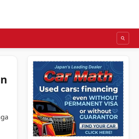
on
mga