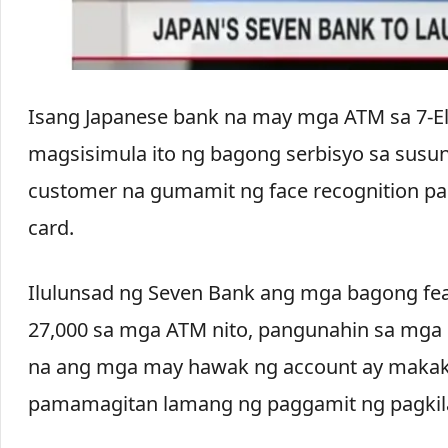
Isang Japanese bank na may mga ATM sa 7-E
magsisimula ito ng bagong serbisyo sa susu
customer na gumamit ng face recognition p
card.
Ilulunsad ng Seven Bank ang mga bagong fea
27,000 sa mga ATM nito, pangunahin sa mga co
na ang mga may hawak ng account ay makak
pamamagitan lamang ng paggamit ng pagkila