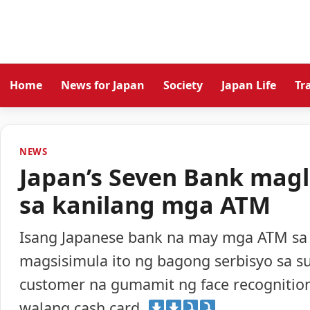
Home
News for Japan
Society
Japan Life
Tr
NEWS
Japan’s Seven Bank magl
sa kanilang mga ATM
Isang Japanese bank na may mga ATM sa 
magsisimula ito ng bagong serbisyo sa 
customer na gumamit ng face recogniti
walang cash card.