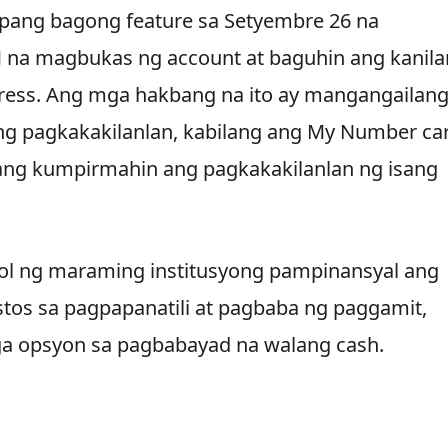
pang bagong feature sa Setyembre 26 na
na magbukas ng account at baguhin ang kanil
ress. Ang mga hakbang na ito ay mangangailan
 pagkakakilanlan, kabilang ang My Number car
ang kumpirmahin ang pagkakakilanlan ng isang
ol ng maraming institusyong pampinansyal ang
tos sa pagpapanatili at pagbaba ng paggamit,
a opsyon sa pagbabayad na walang cash.