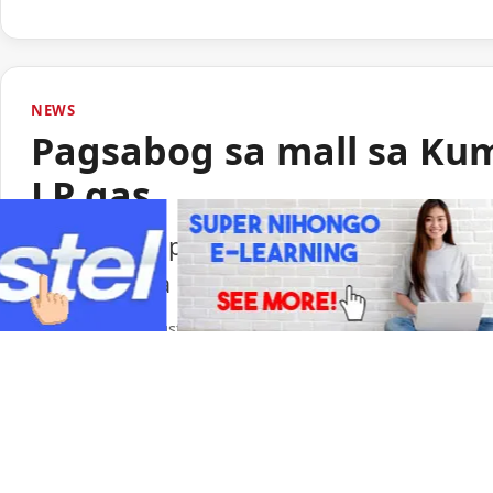
NEWS
Pagsabog sa mall sa Ku
LP gas
Lumabas sa paunang imbestigasyon na LP
pagsabog sa isang shopping mall sa Ku
Portal Japan
•
August 6, 2026