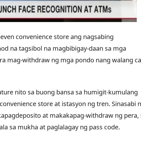
leven convenience store ang nagsabing
nod na tagsibol na magbibigay-daan sa mga
ara mag-withdraw ng mga pondo nang walang c
ture nito sa buong bansa sa humigit-kumulang
nvenience store at istasyon ng tren. Sinasabi n
apagdeposito at makakapag-withdraw ng pera, 
la sa mukha at paglalagay ng pass code.