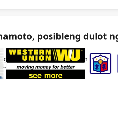
mamoto, posibleng dulot n
 gas ang itinuturong sanhi ng malakas na
mamoto.