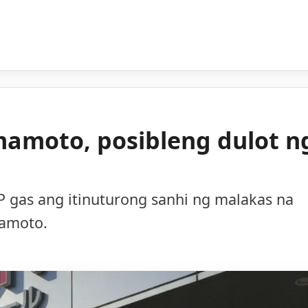
mamoto, posibleng dulot n
 gas ang itinuturong sanhi ng malakas na
mamoto.