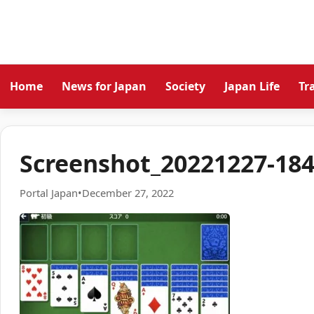
Home
News for Japan
Society
Japan Life
Tr
Screenshot_20221227-18
Portal Japan
•
December 27, 2022