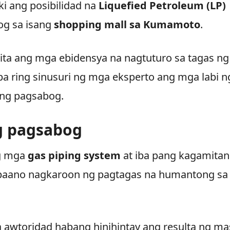
i ang posibilidad na
Liquefied Petroleum (LP)
og sa isang
shopping mall sa Kumamoto
.
kita ang mga ebidensya na nagtuturo sa tagas ng
pa ring sinusuri ng mga eksperto ang mga labi n
 ng pagsabog.
g pagsabog
ng mga
gas piping system
at iba pang kagamitan
 paano nagkaroon ng pagtagas na humantong sa
a awtoridad habang hinihintay ang resulta ng ma