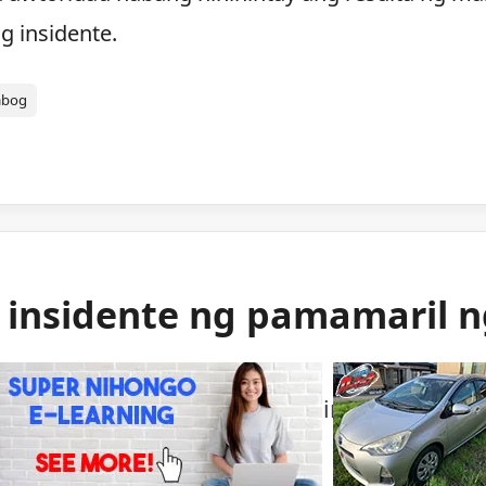
g insidente.
abog
g insidente ng pamamaril 
ng mga awtoridad sa isang bihirang insident