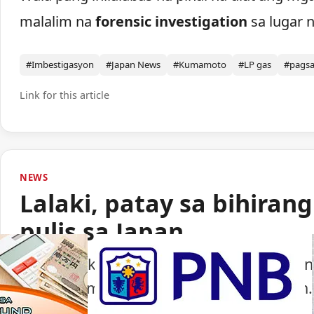
malalim na
forensic investigation
sa lugar n
#Imbestigasyon
#Japan News
#Kumamoto
#LP gas
#pags
Link for this article
NEWS
Lalaki, patay sa bihiran
pulis sa Japan
Isang lalaki ang nasawi matapos barilin 
ng paggamit ng baril ng pulisya sa Japan.