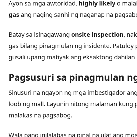
Ayon sa mga awtoridad,
highly likely
o malak
gas
ang naging sanhi ng naganap na pagsab
Batay sa isinagawang
onsite inspection
, na
gas bilang pinagmulan ng insidente. Patuloy 
gusali upang matiyak ang eksaktong dahilan
Pagsusuri sa pinagmulan n
Sinusuri na ngayon ng mga imbestigador a
loob ng mall. Layunin nitong malaman kung
malakas na pagsabog.
Wala pang inilalabas na pinal na ulat ang mg