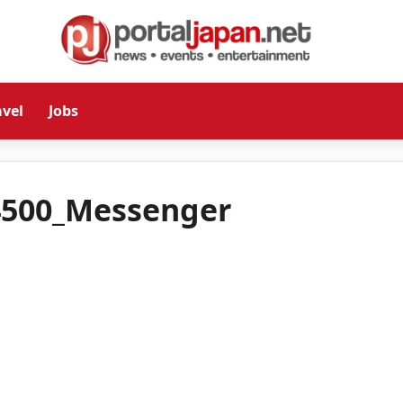
avel
Jobs
4500_Messenger