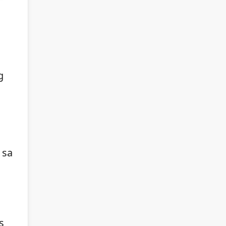
g
 sa
s