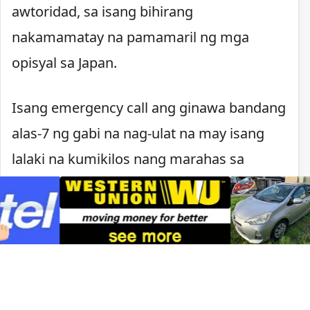
awtoridad, sa isang bihirang
nakamamatay na pamamaril ng mga
opisyal sa Japan.
Isang emergency call ang ginawa bandang
alas-7 ng gabi na nag-ulat na may isang
lalaki na kumikilos nang marahas sa
Kawachinagano. Nagpaputok ang pulisya
matapos lumapit ang lalaki, may hawak na
kutsilyo, sa mga pulis na tumugon sa
tawag.
Sa ilalim ng batas ng Japan, maaaring