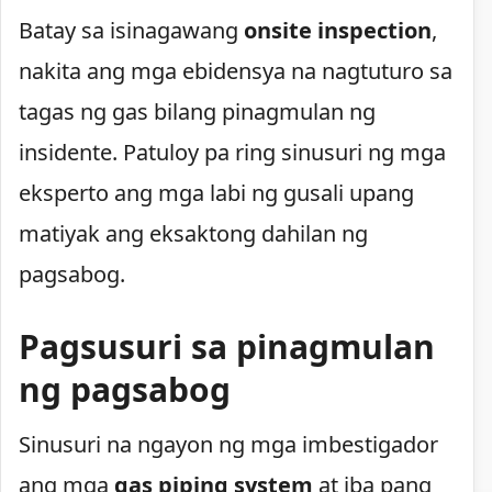
Batay sa isinagawang
onsite inspection
,
nakita ang mga ebidensya na nagtuturo sa
tagas ng gas bilang pinagmulan ng
insidente. Patuloy pa ring sinusuri ng mga
eksperto ang mga labi ng gusali upang
matiyak ang eksaktong dahilan ng
pagsabog.
Pagsusuri sa pinagmulan
ng pagsabog
Sinusuri na ngayon ng mga imbestigador
ang mga
gas piping system
at iba pang