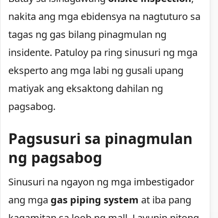
nakita ang mga ebidensya na nagtuturo sa
tagas ng gas bilang pinagmulan ng
insidente. Patuloy pa ring sinusuri ng mga
eksperto ang mga labi ng gusali upang
matiyak ang eksaktong dahilan ng
pagsabog.
Pagsusuri sa pinagmulan
ng pagsabog
Sinusuri na ngayon ng mga imbestigador
ang mga
gas piping system
at iba pang
kagamitan sa loob ng mall. Layunin nitong