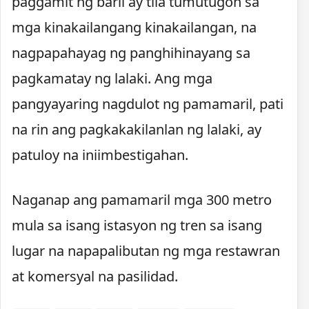
paggamit ng baril ay tila tumutugon sa
mga kinakailangang kinakailangan, na
nagpapahayag ng panghihinayang sa
pagkamatay ng lalaki. Ang mga
pangyayaring nagdulot ng pamamaril, pati
na rin ang pagkakakilanlan ng lalaki, ay
patuloy na iniimbestigahan.
Naganap ang pamamaril mga 300 metro
mula sa isang istasyon ng tren sa isang
lugar na napapalibutan ng mga restawran
at komersyal na pasilidad.