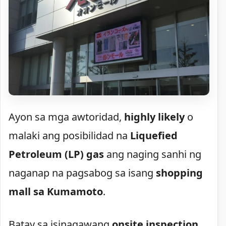
Ayon sa mga awtoridad,
highly likely
o
malaki ang posibilidad na
Liquefied
Petroleum (LP) gas
ang naging sanhi ng
naganap na pagsabog sa isang
shopping
mall sa Kumamoto
.
Batay sa isinagawang
onsite inspection
,