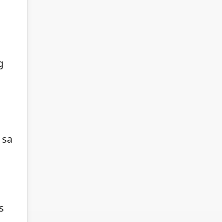
g
 sa
s