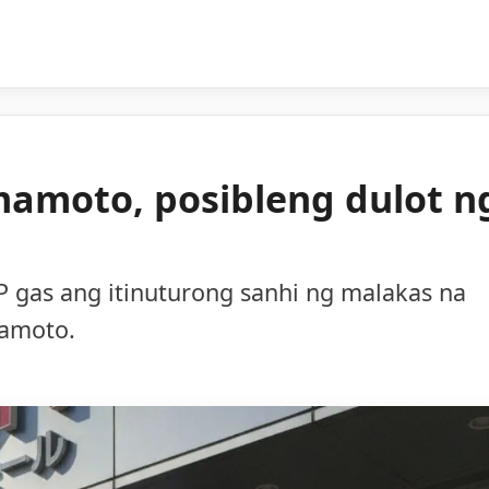
mamoto, posibleng dulot n
 gas ang itinuturong sanhi ng malakas na
mamoto.