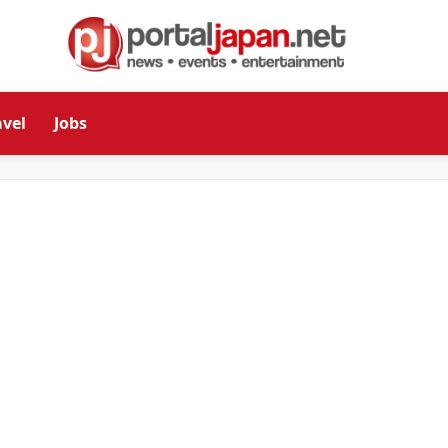
avel
Jobs