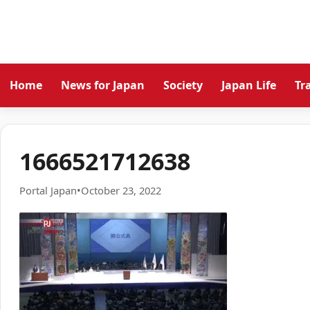
Home
News for Japan
Society
Japan Life
Tr
1666521712638
Portal Japan
•
October 23, 2022