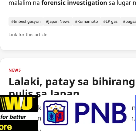
malalim na
forensic investigation
sa lugar n
#Imbestigasyon
#Japan News
#Kumamoto
#LP gas
#pags
Link for this article
NEWS
Lalaki, patay sa bihiran
pulis sa Japan
Isang lalaki ang nasawi matapos barilin 
ng paggamit ng baril ng pulisya sa Japan.
Portal Japan
•
August 6, 2026