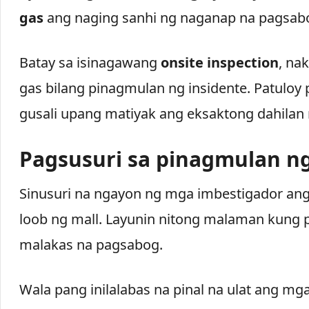
gas
ang naging sanhi ng naganap na pagsab
Batay sa isinagawang
onsite inspection
, na
gas bilang pinagmulan ng insidente. Patuloy 
gusali upang matiyak ang eksaktong dahilan
Pagsusuri sa pinagmulan n
Sinusuri na ngayon ng mga imbestigador a
loob ng mall. Layunin nitong malaman kung
malakas na pagsabog.
Wala pang inilalabas na pinal na ulat ang mg