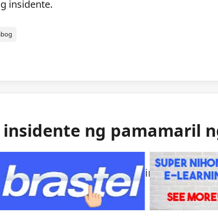
g insidente.
abog
g insidente ng pamamaril 
ng mga awtoridad sa isang bihirang insident