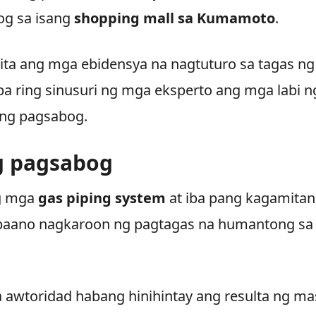
og sa isang
shopping mall sa Kumamoto
.
kita ang mga ebidensya na nagtuturo sa tagas ng
pa ring sinusuri ng mga eksperto ang mga labi n
 ng pagsabog.
g pagsabog
ng mga
gas piping system
at iba pang kagamitan
 paano nagkaroon ng pagtagas na humantong sa
a awtoridad habang hinihintay ang resulta ng ma