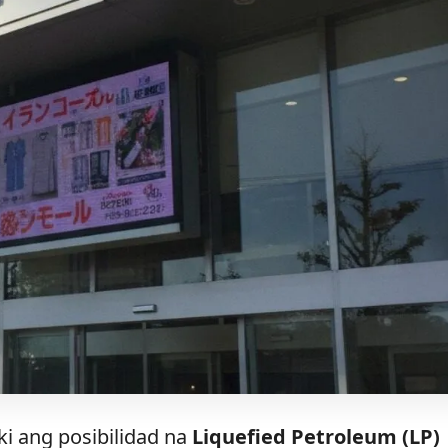
i ang posibilidad na
Liquefied Petroleum (LP)