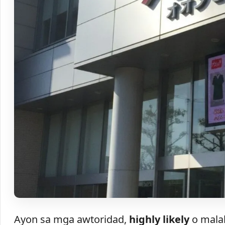
Ayon sa mga awtoridad,
highly likely
o malak