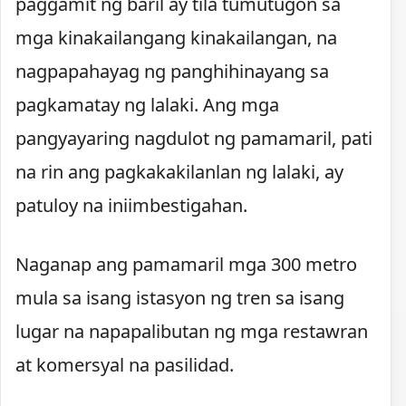
paggamit ng baril ay tila tumutugon sa
mga kinakailangang kinakailangan, na
nagpapahayag ng panghihinayang sa
pagkamatay ng lalaki. Ang mga
pangyayaring nagdulot ng pamamaril, pati
na rin ang pagkakakilanlan ng lalaki, ay
patuloy na iniimbestigahan.
Naganap ang pamamaril mga 300 metro
mula sa isang istasyon ng tren sa isang
lugar na napapalibutan ng mga restawran
at komersyal na pasilidad.