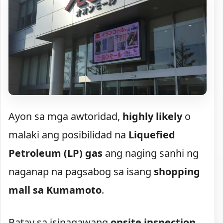
Ayon sa mga awtoridad,
highly likely
o
malaki ang posibilidad na
Liquefied
Petroleum (LP) gas
ang naging sanhi ng
naganap na pagsabog sa isang
shopping
mall sa Kumamoto
.
Batay sa isinagawang
onsite inspection
,