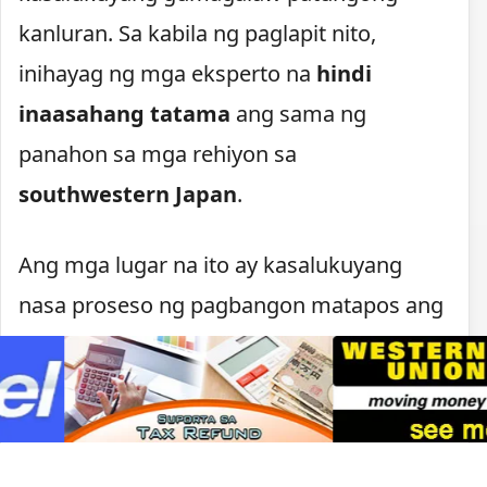
kanluran. Sa kabila ng paglapit nito,
inihayag ng mga eksperto na
hindi
inaasahang tatama
ang sama ng
panahon sa mga rehiyon sa
southwestern Japan
.
Ang mga lugar na ito ay kasalukuyang
nasa proseso ng pagbangon matapos ang
naganap na
malakas na lindol
kamakailan. Dahil sa pinsalang dulot ng
pagyanig, naging prayoridad ng
pamahalaan ang pagtiyak na hindi na