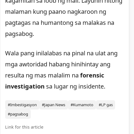
kagamitan sa loob ng mall. Layunin nitong
malaman kung paano nagkaroon ng
pagtagas na humantong sa malakas na
pagsabog.
Wala pang inilalabas na pinal na ulat ang
mga awtoridad habang hinihintay ang
resulta ng mas malalim na
forensic
investigation
sa lugar ng insidente.
#Imbestigasyon
#Japan News
#Kumamoto
#LP gas
#pagsabog
Link for this article