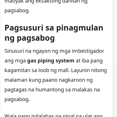
matiyak ang eksaktong dahilan ng
pagsabog.
Pagsusuri sa pinagmulan
ng pagsabog
Sinusuri na ngayon ng mga imbestigador
ang mga
gas piping system
at iba pang
kagamitan sa loob ng mall. Layunin nitong
malaman kung paano nagkaroon ng
pagtagas na humantong sa malakas na
pagsabog.
Wala pang inilalabas na pinal na ulat ang