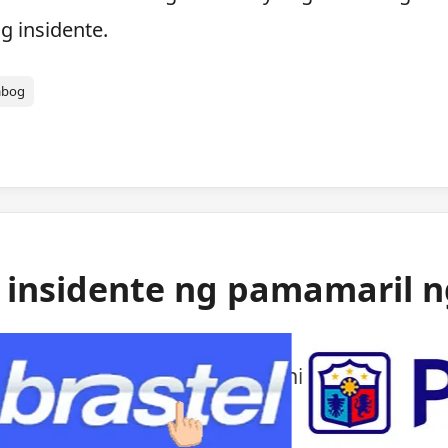
g insidente.
abog
g insidente ng pamamaril 
ng mga awtoridad sa isang bihirang insident