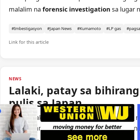
malalim na
forensic investigation
sa lugar n
#Imbestigasyon
#Japan News
#Kumamoto
#LP gas
#pags
Link for this article
NEWS
Lalaki, patay sa bihiran
pulis sa Japan
Isang lalaki ang nasawi matapos barilin 
ng paggamit ng baril ng pulisya sa Japan.