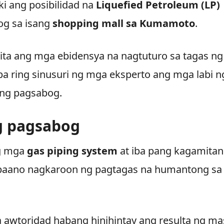
i ang posibilidad na
Liquefied Petroleum (LP)
og sa isang
shopping mall sa Kumamoto
.
kita ang mga ebidensya na nagtuturo sa tagas ng
pa ring sinusuri ng mga eksperto ang mga labi n
 ng pagsabog.
g pagsabog
ng mga
gas piping system
at iba pang kagamitan
 paano nagkaroon ng pagtagas na humantong sa
a awtoridad habang hinihintay ang resulta ng ma