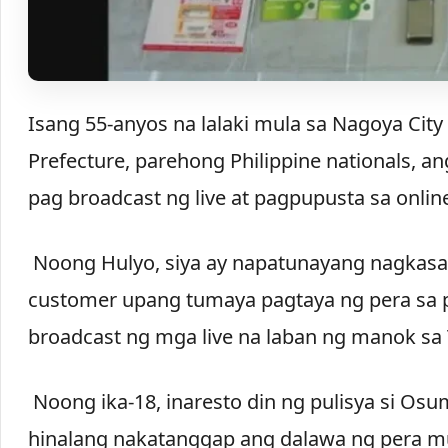
Isang 55-anyos na lalaki mula sa Nagoya City a
Prefecture, parehong Philippine nationals, a
pag broadcast ng live at pagpupusta sa onlin
Noong Hulyo, siya ay napatunayang nagkasal
customer upang tumaya pagtaya ng pera sa p
broadcast ng mga live na laban ng manok sa
Noong ika-18, inaresto din ng pulisya si Osum
hinalang nakatanggap ang dalawa ng pera m