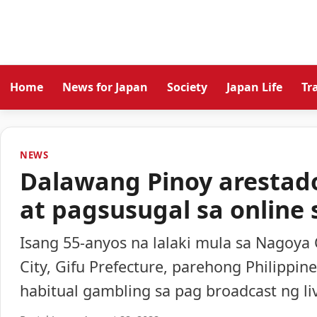
Home
News for Japan
Society
Japan Life
Tr
NEWS
Dalawang Pinoy arestado
at pagsusugal sa online
Isang 55-anyos na lalaki mula sa Nagoya C
City, Gifu Prefecture, parehong Philippin
habitual gambling sa pag broadcast ng li