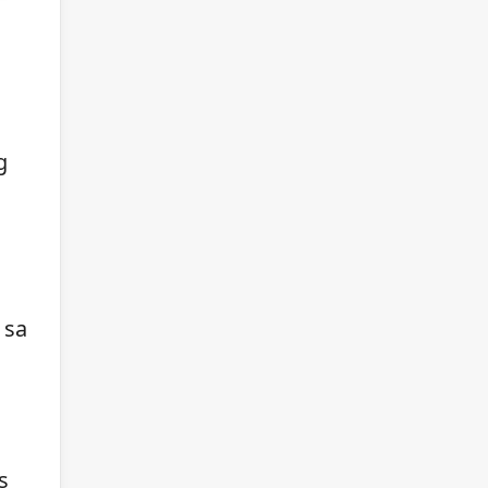
g
 sa
s