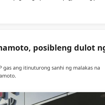
mamoto, posibleng dulot n
 gas ang itinuturong sanhi ng malakas na
mamoto.