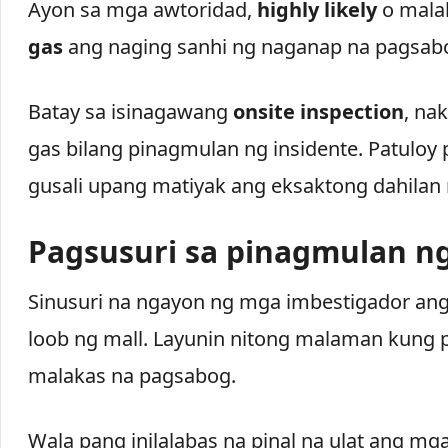
Ayon sa mga awtoridad,
highly likely
o malak
gas
ang naging sanhi ng naganap na pagsab
Batay sa isinagawang
onsite inspection
, na
gas bilang pinagmulan ng insidente. Patuloy 
gusali upang matiyak ang eksaktong dahilan
Pagsusuri sa pinagmulan n
Sinusuri na ngayon ng mga imbestigador a
loob ng mall. Layunin nitong malaman kung
malakas na pagsabog.
Wala pang inilalabas na pinal na ulat ang mg