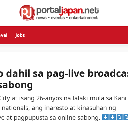
avel
Jobs
 dahil sa pag-live broadca
 sabong
ity at isang 26-anyos na lalaki mula sa Kani
e nationals, ang inaresto at kinasuhan ng
ve at pagpupusta sa online sabong.