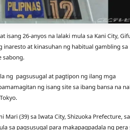
t isang 26-anyos na lalaki mula sa Kani City, Gif
ng inaresto at kinasuhan ng habitual gambling sa
e sabong.
a ng pagsusugal at pagtipon ng ilang mga
amamagitan ng isang site sa ibang bansa na na
 Tokyo.
i Mari (39) sa Iwata City, Shizuoka Prefecture, sa
ula sa pagsusugal para makapagpadala ng pera 