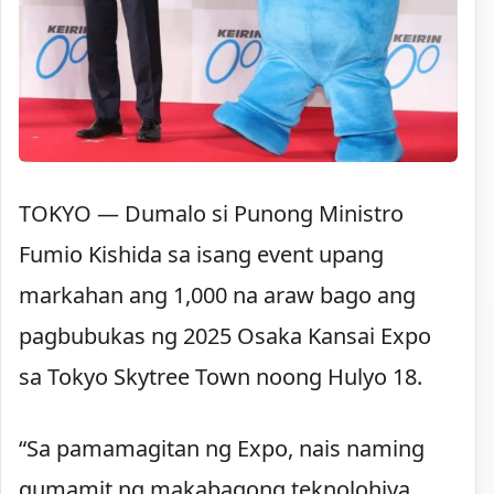
TOKYO — Dumalo si Punong Ministro
Fumio Kishida sa isang event upang
markahan ang 1,000 na araw bago ang
pagbubukas ng 2025 Osaka Kansai Expo
sa Tokyo Skytree Town noong Hulyo 18.
“Sa pamamagitan ng Expo, nais naming
gumamit ng makabagong teknolohiya