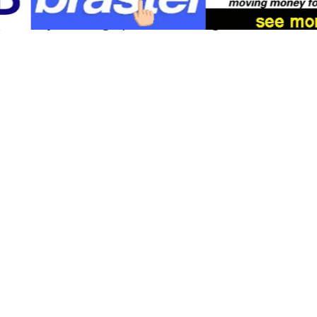
kutsilyo, sa mga pulis na tumugon sa
tawag.
Sa ilalim ng batas ng Japan, maaaring
gumamit ng armas ang mga pulis kapag
kinakailangan upang arestuhin ang
suspek, pigilan ang pagtakas, protektahan
ang sarili o ang iba, o supilin ang paglaban
sa opisyal na tungkulin.
Sinabi ng pulisya na inaresto ang lalaki sa
lugar ng insidente dahil sa hinala ng