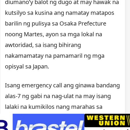
diumano’y balot ng dugo at may hawak na
kutsilyo sa kusina ang namatay matapos
barilin ng pulisya sa Osaka Prefecture
noong Martes, ayon sa mga lokal na
awtoridad, sa isang bihirang
nakamamatay na pamamaril ng mga
opisyal sa Japan.
Isang emergency call ang ginawa bandang
alas-7 ng gabi na nag-ulat na may isang
lalaki na kumikilos nang marahas sa
Kawachinagano. Nagpaputok ang pulisya
matapos lumapit ang lalaki, may hawak na